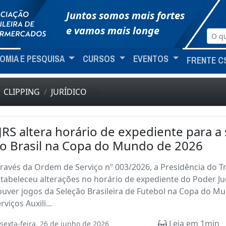
Juntos somos mais fortes
e vamos mais longe
OMIA E PESQUISA
CURSOS
EVENTOS
FRENTE C
CLIPPING
JURÍDICO
474
JRS altera horário de expediente para a
o Brasil na Copa do Mundo de 2026
ravés da Ordem de Serviço nº 003/2026, a Presidência do Tr
tabeleceu alterações no horário de expediente do Poder Jud
uver jogos da Seleção Brasileira de Futebol na Copa do M
rviços Auxili...
Leia em 1min
sexta-feira, 26 de junho de 2026