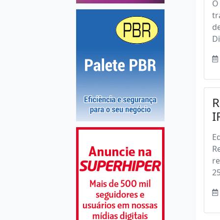
O 
tr
d
Di
R
I
Ed
Re
re
25