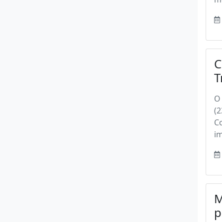
C
T
O 
(2
Co
im
M
p