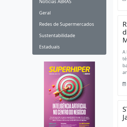
Notícias ABRAS
Geral
R
Redes de Supermercados
d
Sustentabilidade
M
Estaduais
A 
té
ba
an
S
J