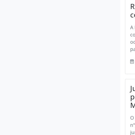
R
c
A 
c
oc
pa
J
p
O 
nº
ju