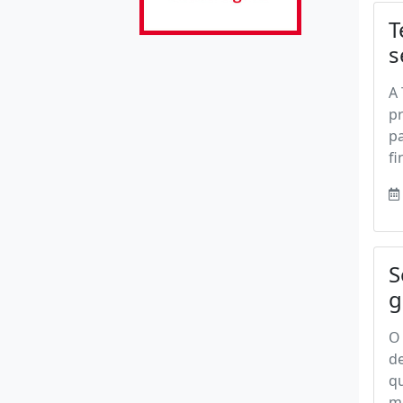
T
s
A 
pr
pa
fi
S
g
O 
de
qu
m