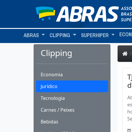
ECON
ABRAS
CLIPPING
SUPERHIPER
Clipping
Economia
T
d
Jurídico
At
Tecnologia
es
Carnes / Peixes
ho
Se
Bebidas