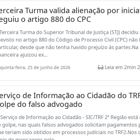
erceira Turma valida alienação por inicia
eguiu o artigo 880 do CPC
Terceira Turma do Superior Tribunal de Justiça (STJ) decid
evisto no artigo 880 do Código de Processo Civil (CPC) não i
rticular, desde que não tenha havido prejuízo às partes.Na
nanceira ajuizou ex...
Leia em 2min 2
quinta-feira, 25 de junho de 2026
erviço de Informação ao Cidadão do TRF
olpe do falso advogado
Serviço de Informação ao Cidadão - SIC/TRF 2ª Região está
 golpe, nas quais falsos advogados solicitam pagamentos p
e teriam sido obtidos em processos judiciais no TRF2.Nos c
eio de mensagens pelo...