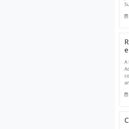
Su
R
e
A 
A
co
am
C