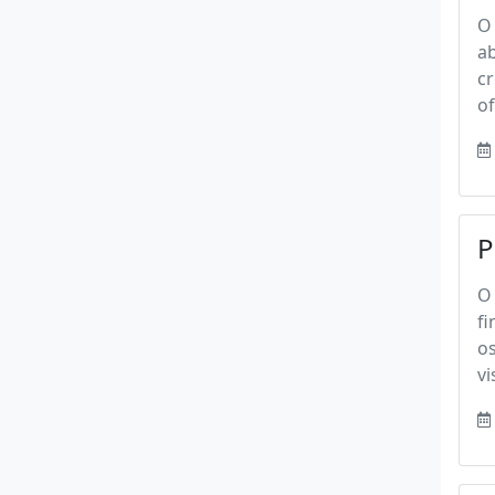
O
ab
cr
of
P
O
fi
os
vi