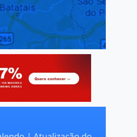
ndo | Atualização do
ova regulamentação do
or sobre a nova