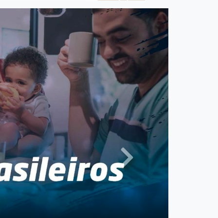
Next
semestre
 aponta