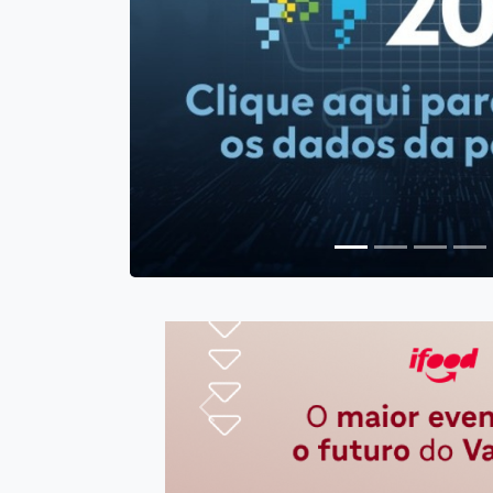
Anterior
Sanção da lei que perm
Completa nos Superm
uma conquista de t
brasileiros
Anterior