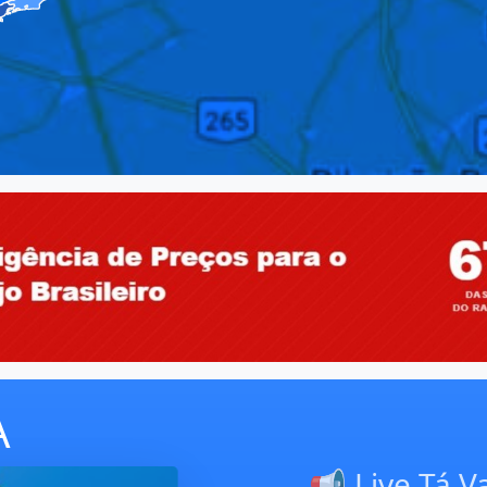
A
📢 Live Tá Vale
setor sobre a n
PAT
Atualização do set