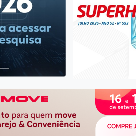
Próximo
ite Farmácia
ercados é
Anterio
odos os