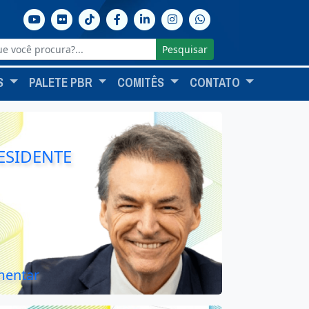
Pesquisar
S
PALETE PBR
COMITÊS
CONTATO
ESIDENTE
mentar