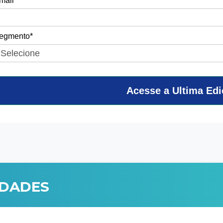
mail*
egmento*
Acesse a Ultima Ed
IDADES