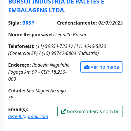
BORSOI INDUSTRIA DE PALETES E
EMBALAGENS LTDA.
Sigla:
BRSP
Credenciamento:
08/07/2025
Nome Responsável:
Leonilto Borsoi
Telefone(s):
(11) 99654-7334 / (11) 4646-5820
(Comercial SP) / (15) 99742-6804 (Industria)
Endereço:
Rodovia Neguinho
Ver no mapa
Fogaça km 97 - CEP: 18.230-
000
Cidade:
São Miguel Arcanjo -
SP
Email(s):
borsoimadeiras.com.br
avze06@gmail.com