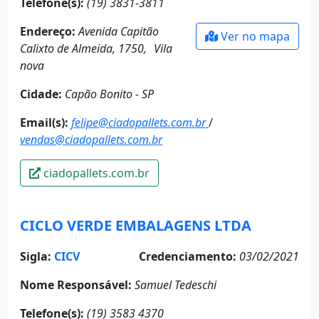
Telefone(s):
(19) 3831-3811
Endereço:
Avenida Capitão
Ver no mapa
Calixto de Almeida, 1750, Vila
nova
Cidade:
Capão Bonito - SP
Email(s):
felipe@ciadopallets.com.br
/
vendas@ciadopallets.com.br
ciadopallets.com.br
CICLO VERDE EMBALAGENS LTDA
Sigla:
CICV
Credenciamento:
03/02/2021
Nome Responsável:
Samuel Tedeschi
Telefone(s):
(19) 3583 4370