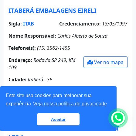
ITABERÁ EMBALAGENS EIRELI
Sigla:
ITAB
Credenciamento:
13/05/1997
Nome Responsável:
Carlos Alberto de Souza
Telefone(s):
(15) 3562-1495
Endereço:
Rodovia SP 249, KM
Ver no mapa
109
Cidade:
Itaberá - SP
Email(s):
carlos@itaberaembalagens.com.br
Este site usa cookies para melhorar sua
experiência
Veja nossa política de privacidade
itaberaembalagens.com.br
Aceitar
LOGIPALLET - IND. & COM. DE PALLET