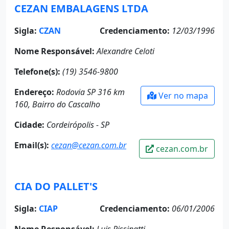
CEZAN EMBALAGENS LTDA
Sigla:
CZAN
Credenciamento:
12/03/1996
Nome Responsável:
Alexandre Celoti
Telefone(s):
(19) 3546-9800
Endereço:
Rodovia SP 316 km
Ver no mapa
160, Bairro do Cascalho
Cidade:
Cordeirópolis - SP
Email(s):
cezan@cezan.com.br
cezan.com.br
CIA DO PALLET'S
Sigla:
CIAP
Credenciamento:
06/01/2006
Nome Responsável:
Luis Pissinatti