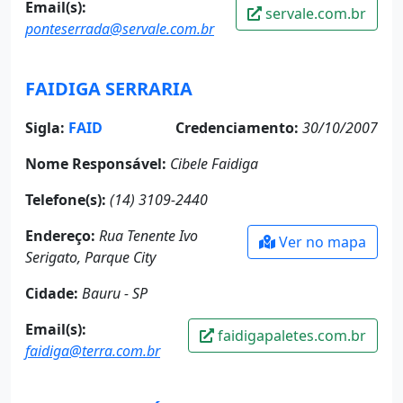
Email(s):
servale.com.br
ponteserrada@servale.com.br
FAIDIGA SERRARIA
Sigla:
FAID
Credenciamento:
30/10/2007
Nome Responsável:
Cibele Faidiga
Telefone(s):
(14) 3109-2440
Endereço:
Rua Tenente Ivo
Ver no mapa
Serigato, Parque City
Cidade:
Bauru - SP
Email(s):
faidigapaletes.com.br
faidiga@terra.com.br