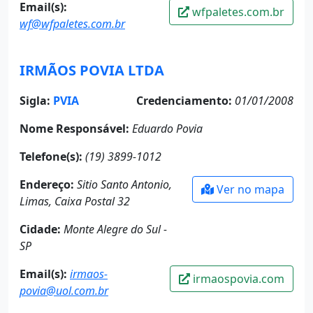
Email(s):
wfpaletes.com.br
wf@wfpaletes.com.br
IRMÃOS POVIA LTDA
Sigla:
PVIA
Credenciamento:
01/01/2008
Nome Responsável:
Eduardo Povia
Telefone(s):
(19) 3899-1012
Endereço:
Sitio Santo Antonio,
Ver no mapa
Limas, Caixa Postal 32
Cidade:
Monte Alegre do Sul -
SP
Email(s):
irmaos-
irmaospovia.com
povia@uol.com.br