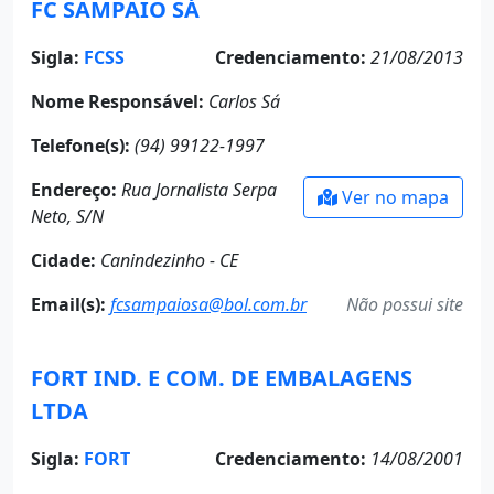
FC SAMPAIO SÁ
Sigla:
FCSS
Credenciamento:
21/08/2013
Nome Responsável:
Carlos Sá
Telefone(s):
(94) 99122-1997
Endereço:
Rua Jornalista Serpa
Ver no mapa
Neto, S/N
Cidade:
Canindezinho - CE
Email(s):
fcsampaiosa@bol.com.br
Não possui site
FORT IND. E COM. DE EMBALAGENS
LTDA
Sigla:
FORT
Credenciamento:
14/08/2001