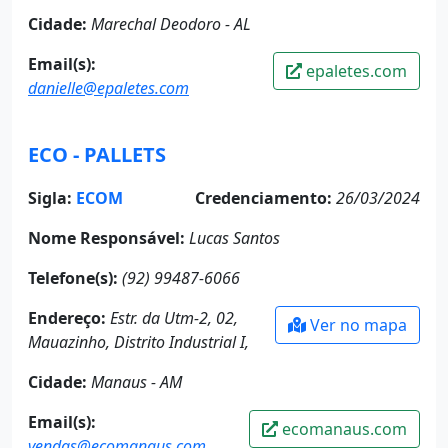
Cidade:
Marechal Deodoro - AL
Email(s):
epaletes.com
danielle@epaletes.com
ECO - PALLETS
Sigla:
ECOM
Credenciamento:
26/03/2024
Nome Responsável:
Lucas Santos
Telefone(s):
(92) 99487-6066
Endereço:
Estr. da Utm-2, 02,
Ver no mapa
Mauazinho, Distrito Industrial I,
Cidade:
Manaus - AM
Email(s):
ecomanaus.com
vendas@ecomanaus.com