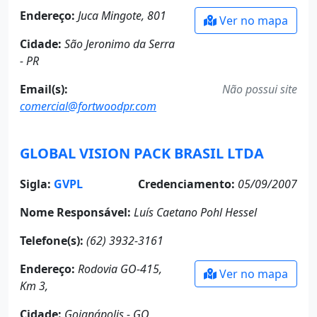
Endereço:
Juca Mingote, 801
Ver no mapa
Cidade:
São Jeronimo da Serra
- PR
Email(s):
Não possui site
comercial@fortwoodpr.com
GLOBAL VISION PACK BRASIL LTDA
Sigla:
GVPL
Credenciamento:
05/09/2007
Nome Responsável:
Luís Caetano Pohl Hessel
Telefone(s):
(62) 3932-3161
Endereço:
Rodovia GO-415,
Ver no mapa
Km 3,
Cidade:
Goianápolis - GO