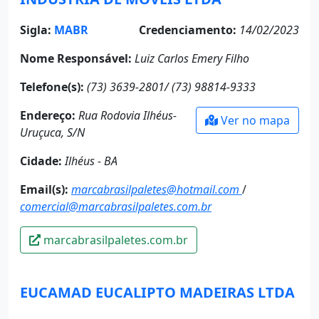
Sigla:
MABR
Credenciamento:
14/02/2023
Nome Responsável:
Luiz Carlos Emery Filho
Telefone(s):
(73) 3639-2801/ (73) 98814-9333
Endereço:
Rua Rodovia Ilhéus-
Ver no mapa
Uruçuca, S/N
Cidade:
Ilhéus - BA
Email(s):
marcabrasilpaletes@hotmail.com
/
comercial@marcabrasilpaletes.com.br
marcabrasilpaletes.com.br
EUCAMAD EUCALIPTO MADEIRAS LTDA