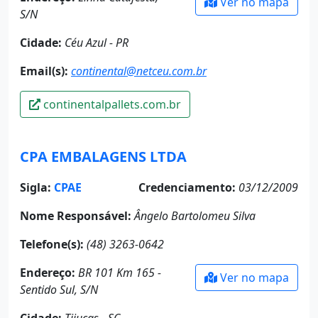
Ver no mapa
S/N
Cidade:
Céu Azul - PR
Email(s):
continental@netceu.com.br
continentalpallets.com.br
CPA EMBALAGENS LTDA
Sigla:
CPAE
Credenciamento:
03/12/2009
Nome Responsável:
Ângelo Bartolomeu Silva
Telefone(s):
(48) 3263-0642
Endereço:
BR 101 Km 165 -
Ver no mapa
Sentido Sul, S/N
Cidade:
Tijucas - SC