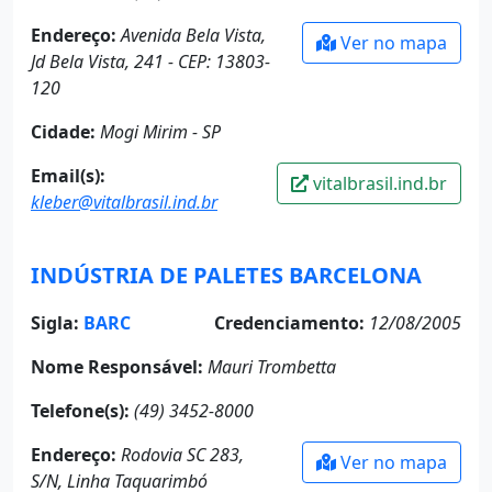
Endereço:
Avenida Bela Vista,
Ver no mapa
Jd Bela Vista, 241 - CEP: 13803-
120
Cidade:
Mogi Mirim - SP
Email(s):
vitalbrasil.ind.br
kleber@vitalbrasil.ind.br
INDÚSTRIA DE PALETES BARCELONA
Sigla:
BARC
Credenciamento:
12/08/2005
Nome Responsável:
Mauri Trombetta
Telefone(s):
(49) 3452-8000
Endereço:
Rodovia SC 283,
Ver no mapa
S/N, Linha Taquarimbó