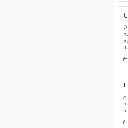
C
O
p
p
da
C
A 
pa
pe