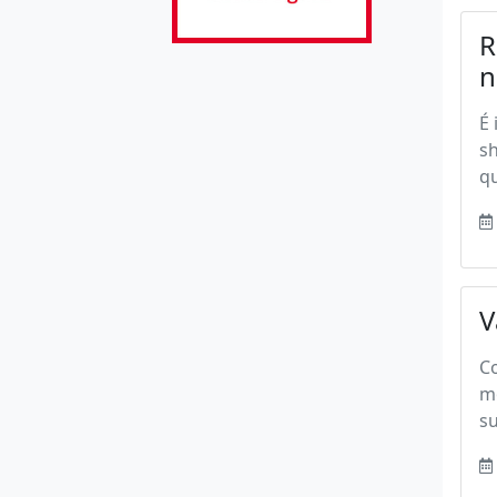
R
n
É 
s
qu
V
Co
m
s