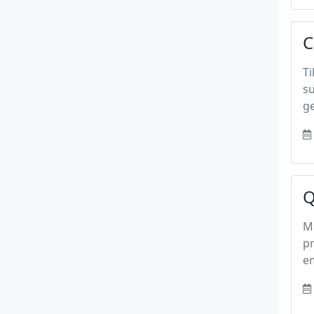
C
Ti
s
ge
Q
M
p
em