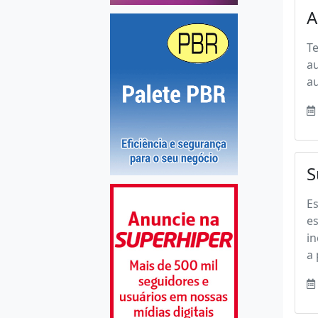
A
Te
a
au
S
Es
es
i
a 