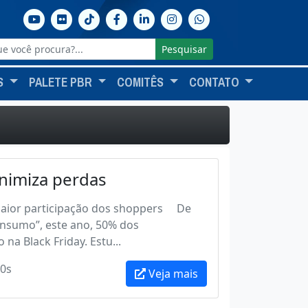
Pesquisar
S
PALETE PBR
COMITÊS
CONTATO
minimiza perdas
á maior participação dos shoppers De
onsumo”, este ano, 50% dos
a Black Friday. Estu...
0s
Veja mais