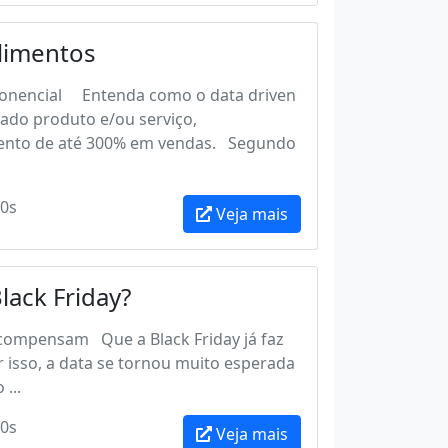
Alimentos
ponencial Entenda como o data driven
ado produto e/ou serviço,
mento de até 300% em vendas. Segundo
0s
Veja mais
ack Friday?
s compensam Que a Black Friday já faz
r isso, a data se tornou muito esperada
...
0s
Veja mais