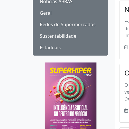
Notícias ABRAS
N
Geral
Es
Redes de Supermercados
d
im
Sustentabilidade
Estaduais
O
O 
ve
De