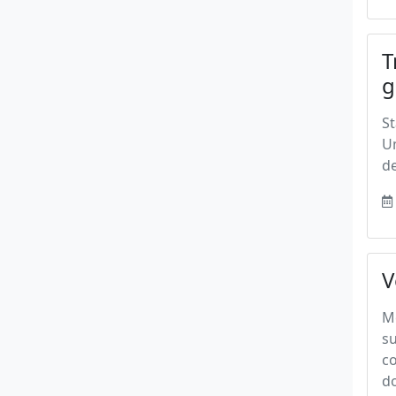
T
g
St
U
de
V
M
su
c
do