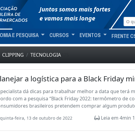
Juntos somos mais fortes
e vamos mais longe
OMIA E PESQUISA
CURSOS
EVENTOS
FRENTE C
CLIPPING
TECNOLOGIA
475
lanejar a logística para a Black Friday 
pecialista dá dicas para trabalhar melhor a data que ter
cordo com a pesquisa “Black Friday 2022: termômetro de c
nsumidores brasileiros pretendem comprar algum produto n
Leia em 4min 1
quinta-feira, 13 de outubro de 2022