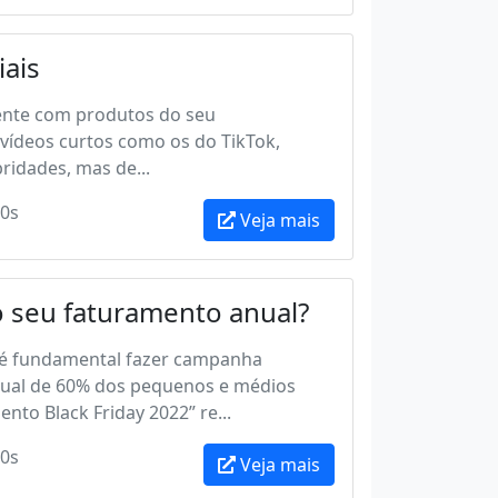
iais
iente com produtos do seu
ídeos curtos como os do TikTok,
ridades, mas de...
0s
Veja mais
o seu faturamento anual?
é fundamental fazer campanha
nual de 60% dos pequenos e médios
to Black Friday 2022” re...
0s
Veja mais