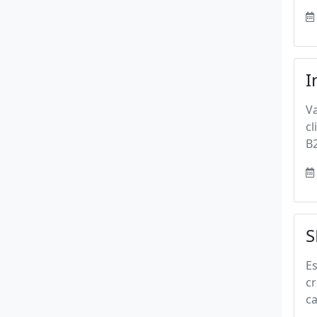
I
V
cl
B2
S
E
cr
ca