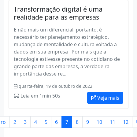
Transformação digital é uma
realidade para as empresas
E não mais um diferencial, portanto, é
necessário ter planejamento estratégico,
mudança de mentalidade e cultura voltada a
dados em sua empresa Por mais que a
tecnologia estivesse presente no cotidiano de
grande parte das empresas, a verdadeira
importância desse re...
quarta-feira, 19 de outubro de 2022
Leia em 1min 50s
Veja mais
iro
2
3
4
5
6
7
8
9
10
11
12