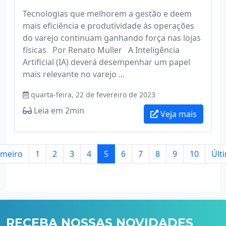
Tecnologias que melhorem a gestão e deem
mais eficiência e produtividade às operações
do varejo continuam ganhando força nas lojas
físicas Por Renato Muller A Inteligência
Artificial (IA) deverá desempenhar um papel
mais relevante no varejo ...
quarta-feira, 22 de fevereiro de 2023
Leia em 2min
Veja mais
imeiro
1
2
3
4
5
6
7
8
9
10
Últ
RECEBA NOSSAS NOVIDADES