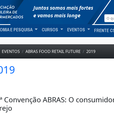
Juntos somos mais fortes
e vamos mais longe
OMIA E PESQUISA
CURSOS
EVENTOS
FRENTE C
EVENTOS
ABRAS FOOD RETAIL FUTURE
2019
461
019
ª Convenção ABRAS: O consumido
rejo