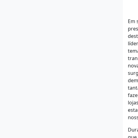
Em s
pres
des
líde
tem
tran
nova
surg
demo
tant
faze
loja
esta
nos
Dura
que 