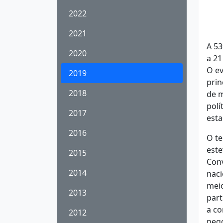
2022
2021
A 53
2020
a 21
O ev
2019
prin
2018
de m
polí
2017
esta
2016
O t
est
2015
Con
2014
naci
meio
2013
part
a co
2012
negó