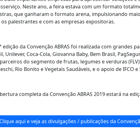
sserviço. Neste ano, a feira estava com um formato tota
stras, que ganharam o formato arena, impulsionando maior
os palestrantes e com as empresas expositoras.
ª edição da Convenção ABRAS foi realizada com grandes pa
il, Unilever, Coca-Cola, Giovanna Baby, Bem Brasil, PagSegur
parceiros do segmento de frutas, legumes e verduras (FLV): 
eschi, Rio Bonito e Vegetais Saudáveis, e o apoio de IFCO e
bertura completa da Convenção ABRAS 2019 estará na ediçã
Clique aqui e veja as divulgações / publicações da Conven