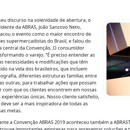
eu discurso na solenidade de abertura, o
idente da ABRAS, João Sanzovo Neto,
tacou o evento como o maior encontro de
res supermercadistas do Brasil, e falou do
a central da Convenção, O consumidor
sformando o varejo. “É preciso entender as
s necessidades e modificações que têm
ido na vida dos brasileiros, que incluem
grafia, diferentes estruturas familiar, entre
as outras, para trabalhar ações que possam
r com que os clientes encontrem em nossas
s experiências únicas. Nosso cliente satisfeito,
 deve ser a mais inspiradora de todas as
sas metas.
nte a Convenção ABRAS 2019 aconteceu também a ABRASTEC
trouxe importantes empresas para apresentar soluções e ten