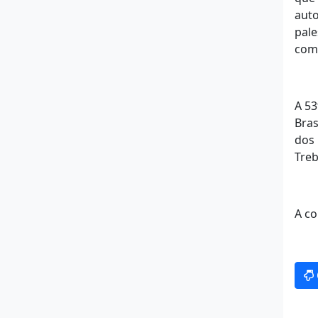
auto
pale
com 
A 53
Bras
dos 
Treb
A co