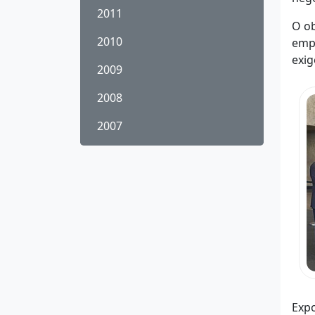
2011
O ob
2010
empr
exig
2009
2008
2007
Expo