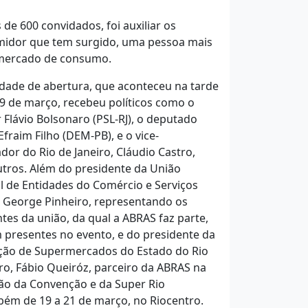
de 600 convidados, foi auxiliar os
midor que tem surgido, uma pessoa mais
 mercado de consumo.
idade de abertura, que aconteceu na tarde
19 de março, recebeu políticos como o
 Flávio Bolsonaro (PSL-RJ), o deputado
Efraim Filho (DEM-PB), e o vice-
dor do Rio de Janeiro, Cláudio Castro,
utros. Além do presidente da União
l de Entidades do Comércio e Serviços
, George Pinheiro, representando os
tes da união, da qual a ABRAS faz parte,
presentes no evento, e do presidente da
ção de Supermercados do Estado do Rio
iro, Fábio Queiróz, parceiro da ABRAS na
ção da Convenção e da Super Rio
mbém de 19 a 21 de março, no Riocentro.