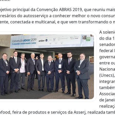
jetivo principal da Convenção ABRAS 2019, que reuniu mais 
esários do autosserviço a conhecer melhor o novo consu
ente, conectada e multicanal, e que vem transformando o
A solen
do dia 
senador
federal 
governa
entre o
Naciona
(Unecs)
integran
também 
Associa
de Jane
realiza
food, feira de produtos e serviços da Asserj, realizada ta