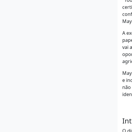
"Tod
cert
conf
May
A e
pape
vai 
opor
agri
Maya
e in
não 
iden
In
O di