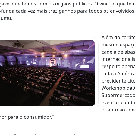
ável que temos com os órgãos públicos. O vínculo que te
funda cada vez mais traz ganhos para todos os envolvido
sumu.
Além do caráte
mesmo espaço, 
cadeia de aba
internacional
respeito apena
toda a América
presidente cit
Workshop da A
Supermercados 
eventos combi
quanto ao com
or para o consumidor."