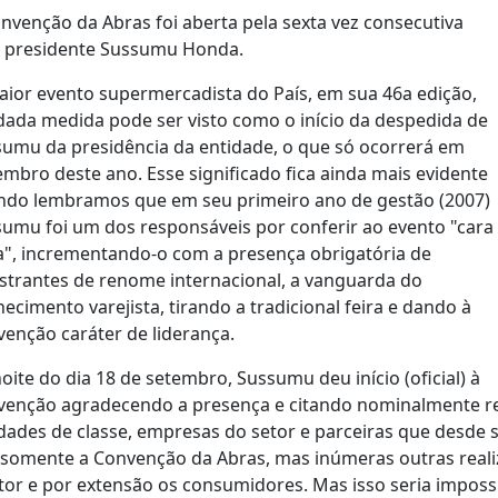
nvenção da Abras foi aberta pela sexta vez consecutiva
o presidente Sussumu Honda.
ior evento supermercadista do País, em sua 46a edição,
ada medida pode ser visto como o início da despedida de
umu da presidência da entidade, o que só ocorrerá em
mbro deste ano. Esse significado fica ainda mais evidente
ndo lembramos que em seu primeiro ano de gestão (2007)
umu foi um dos responsáveis por conferir ao evento "cara
", incrementando-o com a presença obrigatória de
strantes de renome internacional, a vanguarda do
ecimento varejista, tirando a tradicional feira e dando à
enção caráter de liderança.
oite do dia 18 de setembro, Sussumu deu início (oficial) à
enção agradecendo a presença e citando nominalmente re
dades de classe, empresas do setor e parceiras que desde
somente a Convenção da Abras, mas inúmeras outras realiz
tor e por extensão os consumidores. Mas isso seria impossí