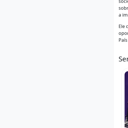
soci
sobr
a i
Ele 
opor
País
Se