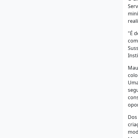
Serv
mini
real
"É d
com 
Suss
Inst
Maur
colo
Uma 
segu
cons
opor
Dos 
cria
modo