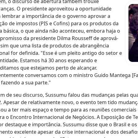
m, o discurso de abertura também trouxe
anças. O presidente aproveitou a oportunidade
 lembrar a importância de o governo aprovar a
ção de impostos (PIS e Cofins) para os produtos da
a básica, o que ainda não aconteceu, embora haja o
romisso da presidente Dilma Rousseff de aprová-
ssim que uma lista de produtos de abrangência
onal for definida. "Esse é um pleito antigo do setor e
ntidade. Estamos há 30 anos esperando e
ditamos que estejamos perto de alcançar.
ntemente conversamos com o ministro Guido Mantega [Faz
 fazendo a sua parte."
im de seu discurso, Sussumu falou das mudanças pelas qu
. Apesar de relativamente novo, o evento tem tido mudanças
ou a ter mais espaço e tempo para as reuniões comerciais
ra o Encontro Internacional de Negócios. A Exposição de 
r destaque e importância. Sussumu disse que o Brasil e 
nto excelente apesar da crise internacional e dos desafi