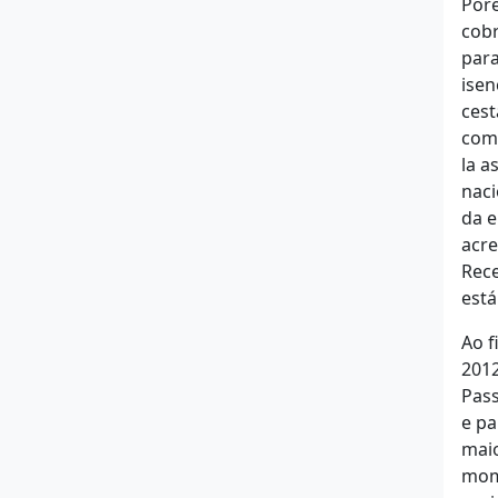
Poré
cobr
para
isen
cest
comp
la a
naci
da e
acre
Rece
está
Ao f
2012
Pass
e pa
maio
mome