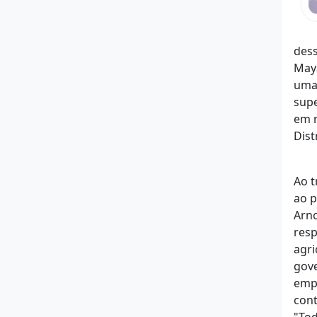
dess
May
uma 
supe
em r
Dist
Ao t
ao p
Arno
resp
agri
gove
empr
cont