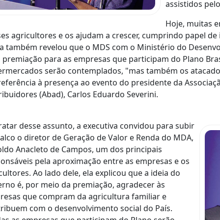
assistidos pel
Hoje, muitas 
es agricultores e os ajudam a crescer, cumprindo papel de i
a também revelou que o MDS com o Ministério do Desenvo
premiação para as empresas que participam do Plano Bras
rmercados serão contemplados, "mas também os atacados"
eferência à presença ao evento do presidente da Associação
ribuidores (Abad), Carlos Eduardo Severini.
ratar desse assunto, a executiva convidou para subir
alco o diretor de Geração de Valor e Renda do MDA,
ldo Anacleto de Campos, um dos principais
onsáveis pela aproximação entre as empresas e os
cultores. Ao lado dele, ela explicou que a ideia do
rno é, por meio da premiação, agradecer às
esas que compram da agricultura familiar e
ribuem com o desenvolvimento social do País.