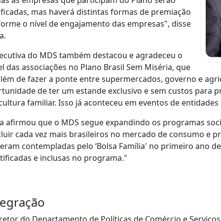
as as empresas que participam do Plano serão
ificadas, mas haverá distintas formas de premiação
orme o nível de engajamento das empresas", disse
a.
xecutiva do MDS também destacou e agradeceu o
l das associações no Plano Brasil Sem Miséria, que
além de fazer a ponte entre supermercados, governo e agri
tunidade de ter um estande exclusivo e sem custos para 
cultura familiar. Isso já aconteceu em eventos de entidades
 afirmou que o MDS segue expandindo os programas sociai
cluir cada vez mais brasileiros no mercado de consumo e pr
eram contempladas pelo ‘Bolsa Família' no primeiro ano de
tificadas e inclusas no programa."
tegração
retor do Departamento de Políticas de Comércio e Serviços