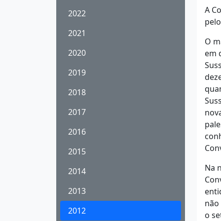
A Co
2022
pel
2021
O ma
2020
em d
Suss
2019
deze
qua
2018
Suss
2017
nova
pale
2016
conh
Conv
2015
Na n
2014
Conv
2013
enti
não 
2012
o se