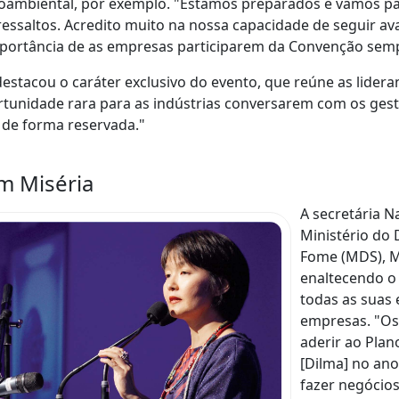
oambiental, por exemplo. "Estamos preparados e vamos pa
essaltos. Acredito muito na nossa capacidade de seguir ava
mportância de as empresas participarem da Convenção se
destacou o caráter exclusivo do evento, que reúne as lider
tunidade rara para as indústrias conversarem com os ges
 de forma reservada."
m Miséria
A secretária N
Ministério do
Fome (MDS), M
enaltecendo o
todas as suas 
empresas. "Os
aderir ao Plan
[Dilma] no an
fazer negócios