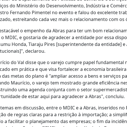
iços do Ministério do Desenvolvimento, Indústria e Comérc
stro Fernando Pimentel no evento e falou do excelente trab
izado, estreitando cada vez mais o relacionamento com os
estacável o empenho da Abras para ter um bom relacionam
o MDIC, e gostaria de agradecer a entidade por essa disp
umu Honda, Tiaraju Pires [superintendente da entidade] e 
itucionais]", declarou.
ício do Val disse que o varejo cumpre papel fundamental n
cado em prática e que visa fortalecer a economia brasileira
das metas do plano é "ampliar acesso a bens e serviços pa
ndo Maurício, o varejo tem mostrado grande eficiência ne
truindo uma agenda conjunta com o setor supermercadista
tunidade de estar aqui para agradecer a Abras", concluiu.
temas em discussão, entre o MDIC e a Abras, inseridos no Pl
ção de regras claras para a restrição à importação; a simpli
 a facilitar o planejamento das empresas; o fim da incidê