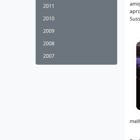
amig
2011
apro
2010
Sus
2009
2008
2007
melh