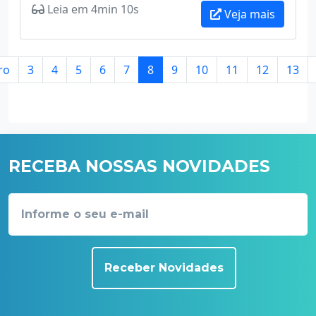
Leia em 4min 10s
Veja mais
ro
3
4
5
6
7
8
9
10
11
12
13
RECEBA NOSSAS NOVIDADES
Receber Novidades