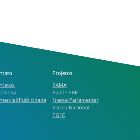
ntato
Projetos
ntatos
RAMA
prensa
Palete PBR
mercial/Publicidade
Frente Parlamentar
Escola Nacional
PGFC