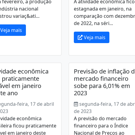
 fevereiro, a produção
A atividade econômica fic
ndústria nacional
estagnada em janeiro, na
strou variaç&ati...
comparação com dezemb
de 2022, na séri...
Veja mais
Veja mais
vidade econômica
Previsão de inflação 
a praticamente
mercado financeiro
ável em janeiro
sobe para 6,01% em
te ano
2023
egunda-feira, 17 de abril
segunda-feira, 17 de abr
2023
de 2023
tividade econômica
A previsão do mercado
ileira ficou praticamente
financeiro para o Índice
vel em janeiro deste
Nacional de Preços ao