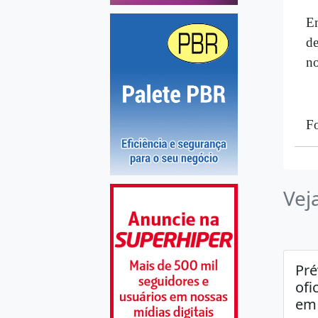
Em
de
no
Fo
Vej
Pré
ofi
em 