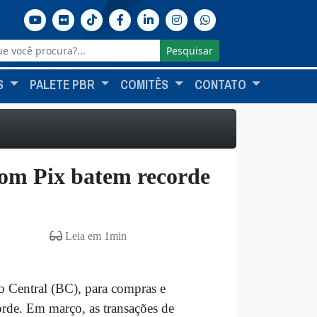
Pesquisar
S
PALETE PBR
COMITÊS
CONTATO
om Pix batem recorde
Leia em 1min
co Central (BC), para compras e
orde. Em março, as transações de