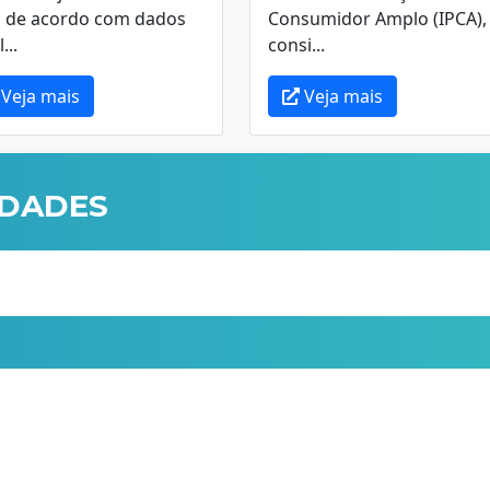
, de acordo com dados
Consumidor Amplo (IPCA),
...
consi...
Veja mais
Veja mais
IDADES