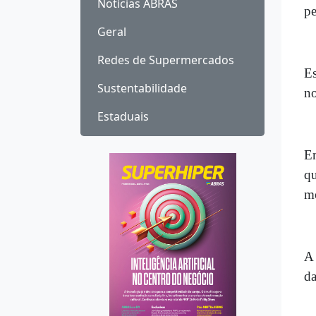
Notícias ABRAS
pe
Geral
Redes de Supermercados
Es
Sustentabilidade
no
Estaduais
Em
qu
m
A 
da