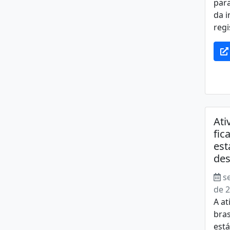
para
da i
regi
Ati
fic
est
des
s
de 
A a
bras
está