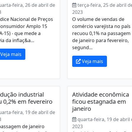
uarta-feira, 26 de abril de
terça-feira, 25 de abril d
3
2023
dice Nacional de Preços
O volume de vendas de
Consumidor Amplo 15
comércio varejista no país
A-15) - que mede a
recuou 0,1% na passagem
ia da inflaç&a...
de janeiro para fevereiro,
segund...
Veja mais
Veja mais
dução industrial
Atividade econômica
u 0,2% em fevereiro
ficou estagnada em
janeiro
uarta-feira, 19 de abril de
3
quarta-feira, 19 de abril
passagem de janeiro
2023