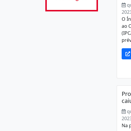
q
202
O Ín
ao 
(IPC
prév
Pro
cai
q
202
Na 