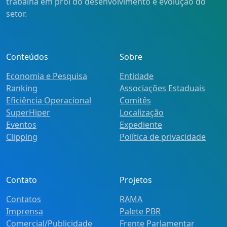
trabalha em prol do desenvolvimento e evolução do
setor.
Conteúdos
Sobre
Economia e Pesquisa
Entidade
Ranking
Associações Estaduais
Eficiência Operacional
Comitês
SuperHiper
Localização
Eventos
Expediente
Clipping
Política de privacidade
Contato
Projetos
Contatos
RAMA
Imprensa
Palete PBR
Comercial/Publicidade
Frente Parlamentar