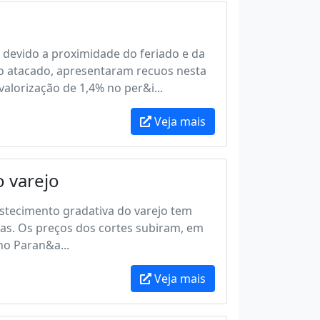
devido a proximidade do feriado e da
no atacado, apresentaram recuos nesta
alorização de 1,4% no per&i...
Veja mais
 varejo
astecimento gradativa do varejo tem
ras. Os preços dos cortes subiram, em
no Paran&a...
Veja mais