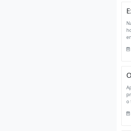
E
Na
ho
em
O
A
pr
o 