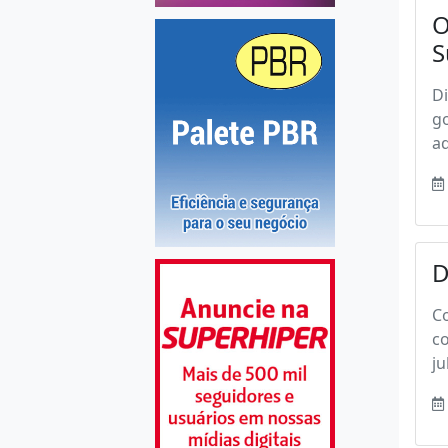
O
S
Di
go
aq
D
Co
co
ju