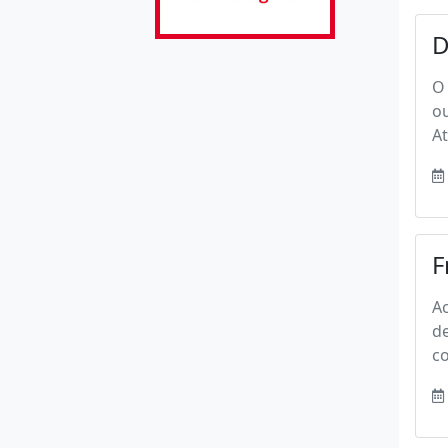
D
O 
ou
At
F
Ac
de
c