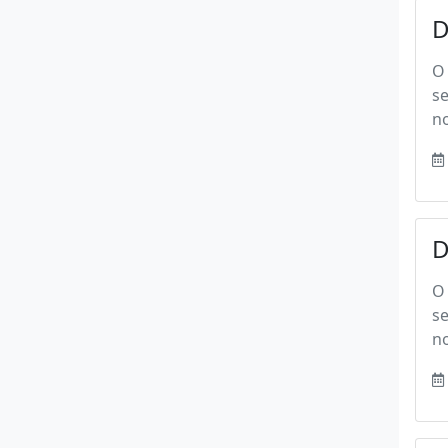
D
O 
s
no
D
O 
s
no