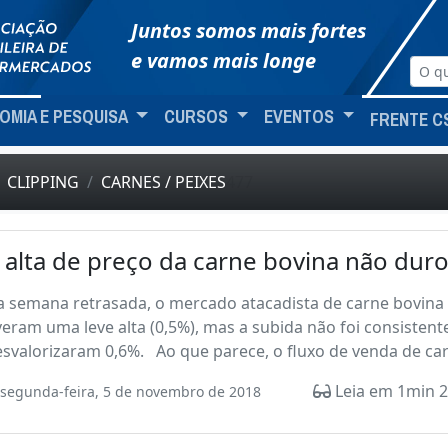
Juntos somos mais fortes
e vamos mais longe
OMIA E PESQUISA
CURSOS
EVENTOS
FRENTE C
CLIPPING
CARNES / PEIXES
477
 alta de preço da carne bovina não dur
 semana retrasada, o mercado atacadista de carne bovina 
veram uma leve alta (0,5%), mas a subida não foi consistent
svalorizaram 0,6%. Ao que parece, o fluxo de venda de car
Leia em 1min 2
segunda-feira, 5 de novembro de 2018