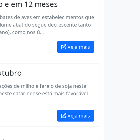
no e em 12 meses
abates de aves em estabelecimentos que
lume abatido segue decrescente tanto
ano), como nos ú...
Veja mais
utubro
ções de milho e farelo de soja neste
este catarinense está mais favorável.
Veja mais