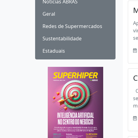
Notícias ABRAS
M
Geral
Ap
Redes de Supermercados
vi
se
Sustentabilidade
Estaduais
C
O 
se
m