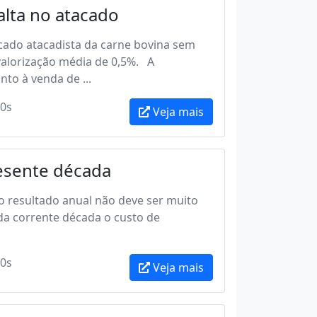
lta no atacado
ado atacadista da carne bovina sem
 valorização média de 0,5%. A
to à venda de ...
0s
Veja mais
resente década
 resultado anual não deve ser muito
 da corrente década o custo de
0s
Veja mais