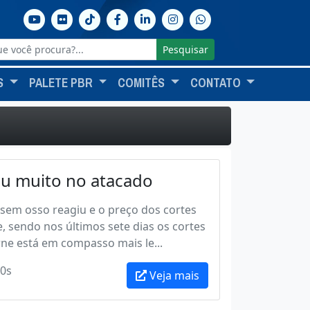
Pesquisar
S
PALETE PBR
COMITÊS
CONTATO
ou muito no atacado
sem osso reagiu e o preço dos cortes
e, sendo nos últimos sete dias os cortes
ne está em compasso mais le...
0s
Veja mais