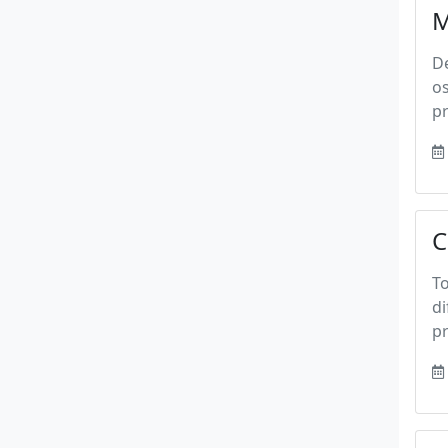
M
D
os
pr
C
T
di
pr