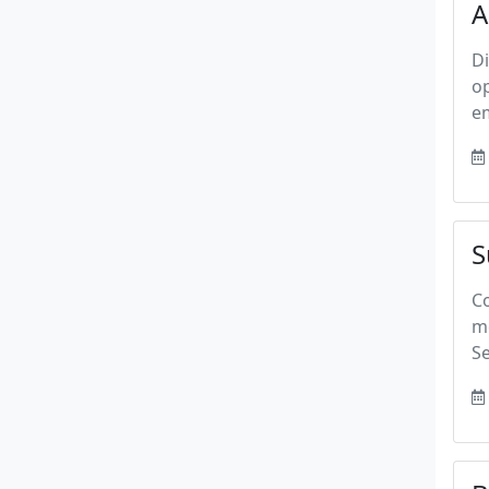
A
D
o
em
S
Co
mê
S