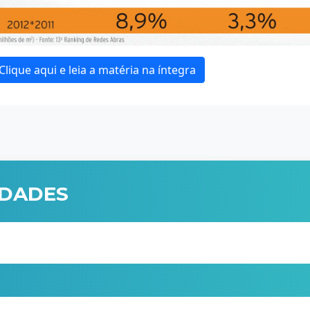
Clique aqui e leia a matéria na íntegra
IDADES