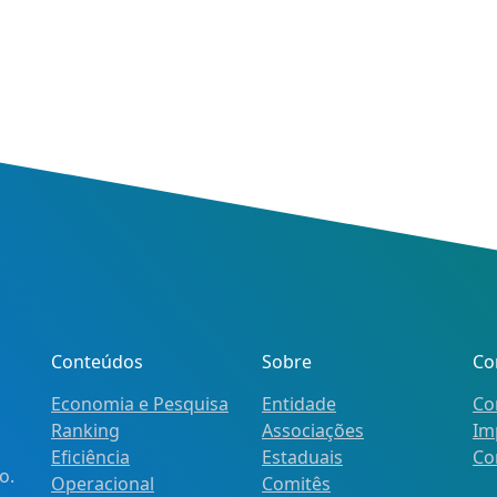
Conteúdos
Sobre
Co
Economia e Pesquisa
Entidade
Co
Ranking
Associações
Im
Eficiência
Estaduais
Co
o.
Operacional
Comitês