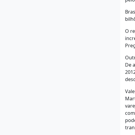
Bras
bilh
O re
incr
Preç
Outr
De a
2012
desc
Vale
Mart
vare
comu
pode
tran