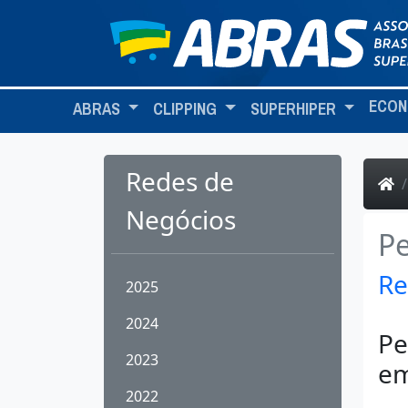
ECON
ABRAS
CLIPPING
SUPERHIPER
Redes de
Negócios
Pe
Re
2025
2024
Pe
2023
em
2022