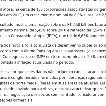
il afora, há cerca de 130 corporações associativistas do gê
ões em 2012, um crescimento nominal de 8,9% e, real, de 
sultado mostra uma reação sobre os R$ 24,8 bilhões fatur
emento nominal de 5,45% sobre 2010 e retração de 1,54% ao
os ao Consumidor Amplo (IPCA), que foi de 6,63% naquele 
a boa notícia foi a conquista de desempenho superior ao
cordo com o último Ranking Abras, o autosserviço alcanço
. Conseguiu crescer 8,3% em termos nominais e 2,3% em cir
ontada a inflação acumulada no período.
 ressaltar que estes dados não incluem o canal atacadista
ins, e conglomerados formados por lideranças regionais. E
jistas de porte mega, líderes em suas áreas de atuação. E
nicado enviado para a Abras, disse se caracterizar guard
r de negociação dos sócios sem, contudo, considerar como 
sações comerciais.