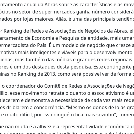
ntamento anual da Abras sobre as características e as mo
cios no setor de supermercados ganha número consideráv
ados por lojas maiores. Aliás, é uma das principais tendên
º Ranking de Redes e Associações de Negócios da Abras, e
rtamento de Economia e Pesquisa da entidade, mais uma ve
rmercadista do País. É um modelo de negócio que cresce
rnativas mais inteligentes e viáveis para o desenvolvimento
enas, mas também das médias e grandes redes regionais. 
res é um dos destaques desta pesquisa. Este contingente
iras no Ranking de 2013, como será possível ver de forma 
 o coordenador do Comitê de Redes e Associações de Negóc
illo, esse movimento retrata o quanto o associativismo é
alecerem e demonstra a necessidade de cada vez mais red
es driblarem a concorrência. “Mesmo os donos de lojas g
 é muito difícil, por isso ninguém fica mais sozinho”, comen
e não muda é a altivez e a representatividade econômica 
s números apurados nesta edição, a começar pelo faturame