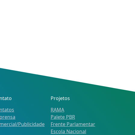
ntato
Projetos
ntatos
RAMA
prensa
Palete PBR
mercial/Publicidade
Frente Parlamentar
Escola Nacional