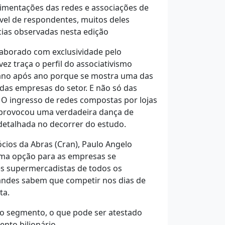
vimentações das redes e associações de
el de respondentes, muitos deles
cias observadas nesta edição
laborado com exclusividade pelo
z traça o perfil do associativismo
 ano após ano porque se mostra uma das
 das empresas do setor. E não só das
O ingresso de redes compostas por lojas
 provocou uma verdadeira dança de
detalhada no decorrer do estudo.
ios da Abras (Cran), Paulo Angelo
 uma opção para as empresas se
es supermercadistas de todos os
randes sabem que competir nos dias de
ta.
do segmento, o que pode ser atestado
nto bilionário.