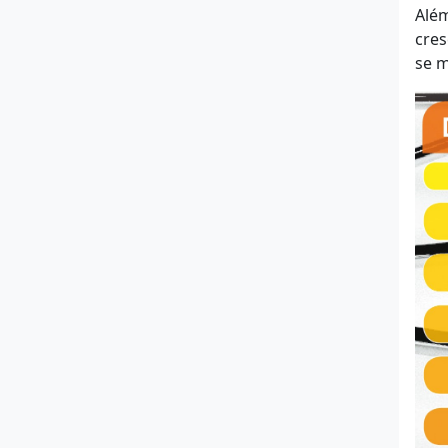
Além
cre
se m