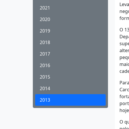
Leva
2021
negó
form
2020
O 13
2019
Depa
2018
supe
alte
2017
pequ
maio
2016
cade
2015
Para
2014
Card
fort
2013
port
hoje
O qu
pelo