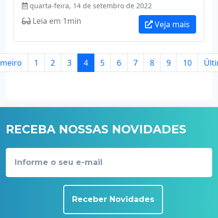
quarta-feira, 14 de setembro de 2022
Leia em 1min
Veja mais
imeiro
1
2
3
4
5
6
7
8
9
10
Últ
RECEBA NOSSAS NOVIDADES
Receber Novidades