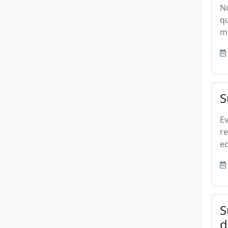
No
qu
ma
S
Ev
r
ed
S
d