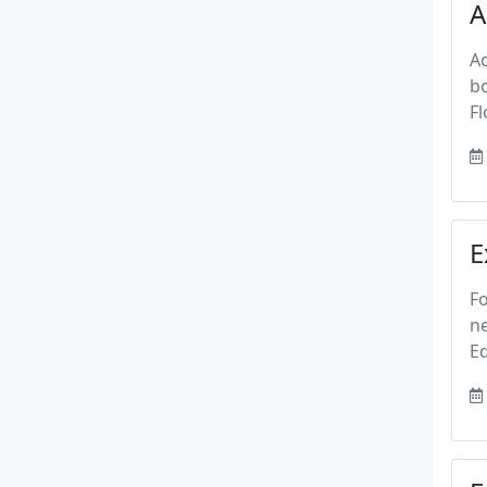
A
Ac
bo
Fl
E
Fo
ne
E