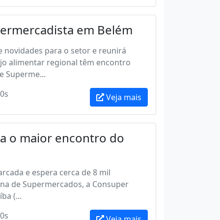
permercadista em Belém
e novidades para o setor e reunirá
jo alimentar regional têm encontro
e Superme...
0s
Veja mais
a o maior encontro do
rcada e espera cerca de 8 mil
ana de Supermercados, a Consuper
a (...
0s
Veja mais