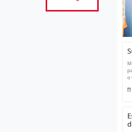
S
Ma
p
o 
E
d