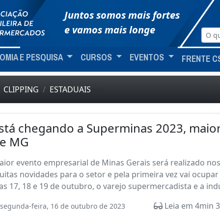
Juntos somos mais fortes
e vamos mais longe
OMIA E PESQUISA
CURSOS
EVENTOS
FRENTE C
CLIPPING
ESTADUAIS
484
stá chegando a Superminas 2023, maio
e MG
ior evento empresarial de Minas Gerais será realizado nos 
itas novidades para o setor e pela primeira vez vai ocup
as 17, 18 e 19 de outubro, o varejo supermercadista e a ind
Leia em 4min 3
segunda-feira, 16 de outubro de 2023