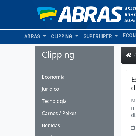
ECON
ABRAS
CLIPPING
SUPERHIPER
Clipping
Economia
E
d
Jurídico
Ma
Tecnologia
mu
Carnes / Peixes
di
Bebidas