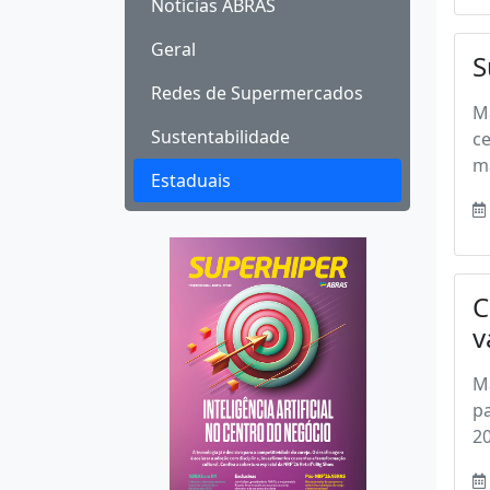
Notícias ABRAS
Geral
S
Redes de Supermercados
Ma
Sustentabilidade
c
ma
Estaduais
C
v
Ma
p
20