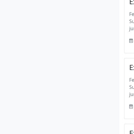
E
F
Su
ju
E
F
Su
ju
E