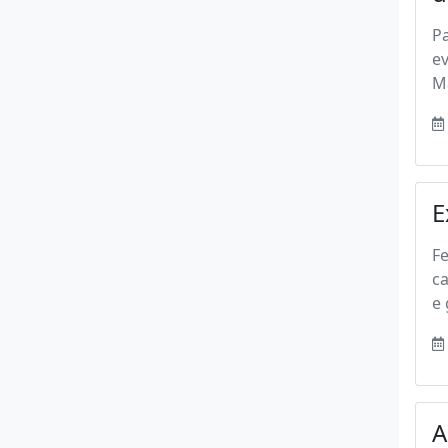
Pa
e
Ma
E
Fe
ca
e 
A