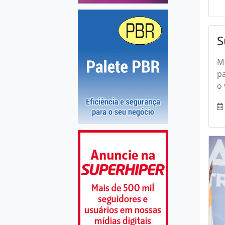
S
Ma
p
o 