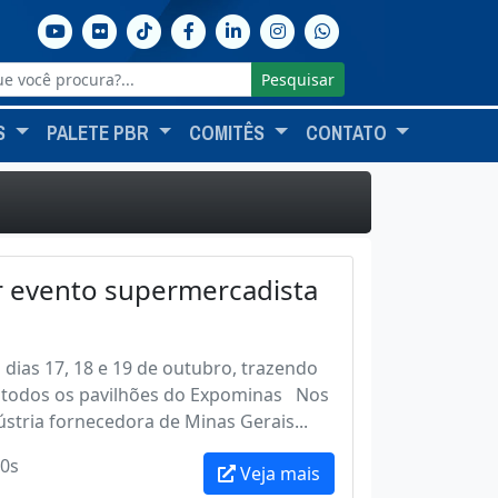
Pesquisar
S
PALETE PBR
COMITÊS
CONTATO
r evento supermercadista
dias 17, 18 e 19 de outubro, trazendo
ar todos os pavilhões do Expominas Nos
ústria fornecedora de Minas Gerais...
0s
Veja mais