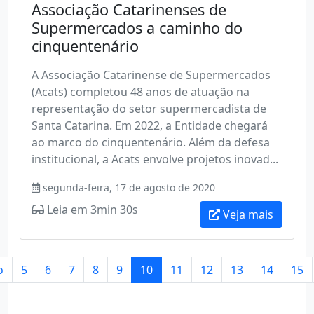
Associação Catarinenses de
Supermercados a caminho do
cinquentenário
A Associação Catarinense de Supermercados
(Acats) completou 48 anos de atuação na
representação do setor supermercadista de
Santa Catarina. Em 2022, a Entidade chegará
ao marco do cinquentenário. Além da defesa
institucional, a Acats envolve projetos inovad...
segunda-feira, 17 de agosto de 2020
Leia em 3min 30s
Veja mais
o
5
6
7
8
9
10
11
12
13
14
15