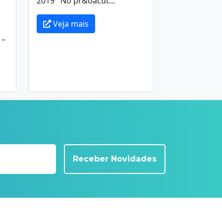
2019 No pr&oacut...
Veja mais
 –
Receber Novidades