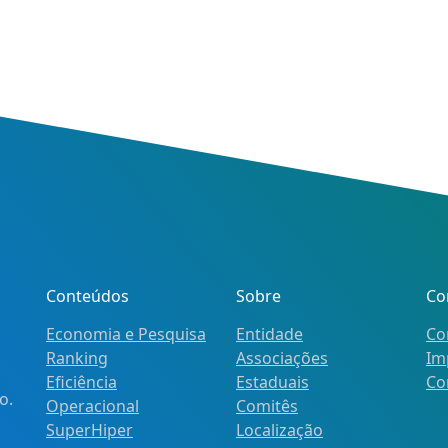
Conteúdos
Sobre
Co
Economia e Pesquisa
Entidade
Co
Ranking
Associações
Im
Eficiência
Estaduais
Co
o.
Operacional
Comitês
SuperHiper
Localização