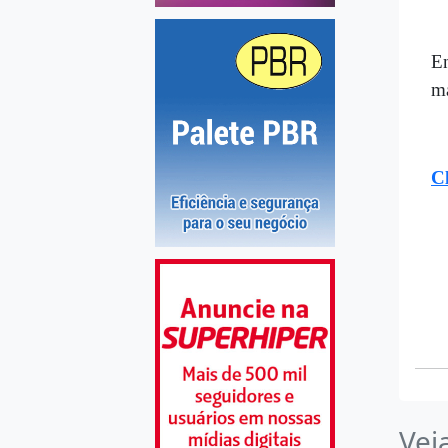
En
ma
Cl
Vej