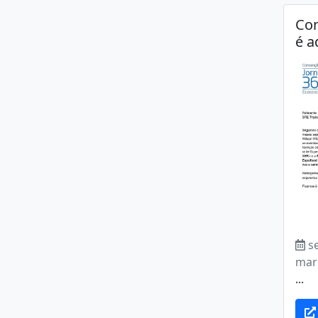
Co
é a
s
mar
...