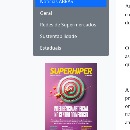
Notícias ABRAS
At
Geral
co
de
Redes de Supermercados
Sustentabilidade
Estaduais
O 
as
qu
A 
pr
or
tr
at