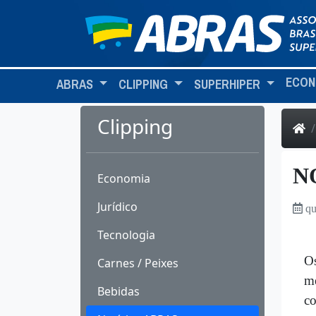
ECON
ABRAS
CLIPPING
SUPERHIPER
Clipping
N
Economia
Jurídico
qu
Tecnologia
Os
Carnes / Peixes
me
Bebidas
co