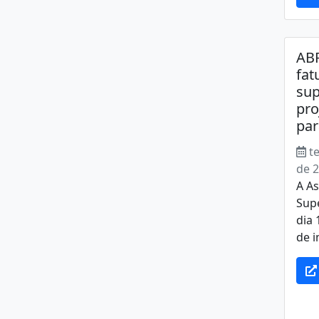
ABR
fat
sup
pro
par
t
de 
A As
Sup
dia 
de i