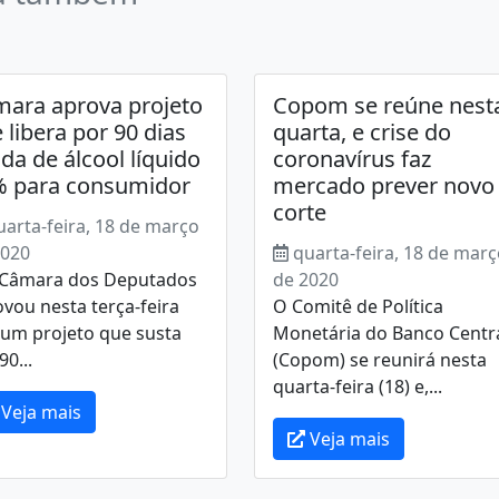
ara aprova projeto
Copom se reúne nest
 libera por 90 dias
quarta, e crise do
da de álcool líquido
coronavírus faz
% para consumidor
mercado prever novo
corte
uarta-feira, 18 de março
2020
quarta-feira, 18 de mar
âmara dos Deputados
de 2020
vou nesta terça-feira
O Comitê de Política
 um projeto que susta
Monetária do Banco Centr
90...
(Copom) se reunirá nesta
quarta-feira (18) e,...
Veja mais
Veja mais