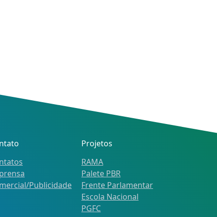
ntato
Projetos
ntatos
RAMA
prensa
Palete PBR
mercial/Publicidade
Frente Parlamentar
Escola Nacional
PGFC