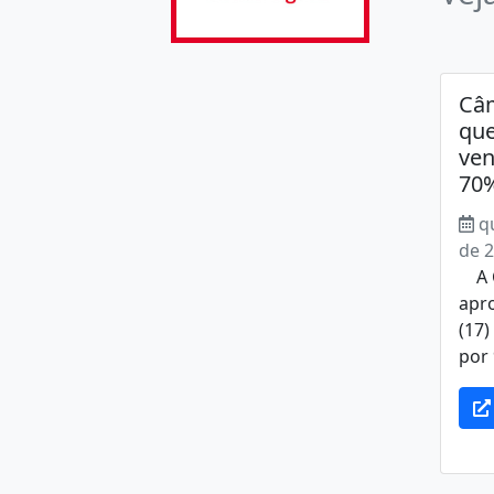
Câm
que
ven
70
q
de 
A C
apro
(17)
por 