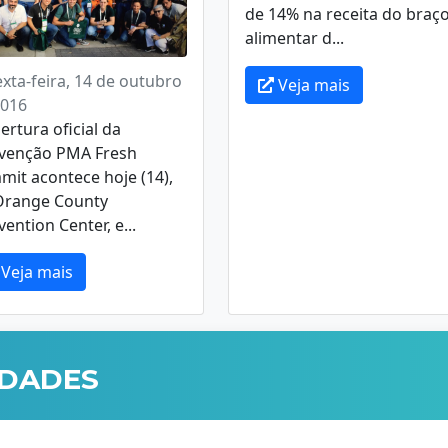
de 14% na receita do braç
alimentar d...
exta-feira, 14 de outubro
Veja mais
2016
ertura oficial da
venção PMA Fresh
it acontece hoje (14),
Orange County
ention Center, e...
Veja mais
IDADES