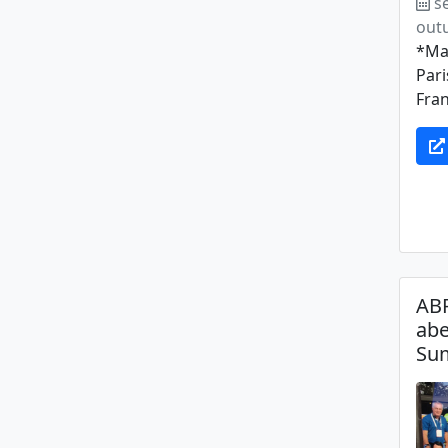
s
out
*Ma
Pari
Fran
ABR
abe
Su