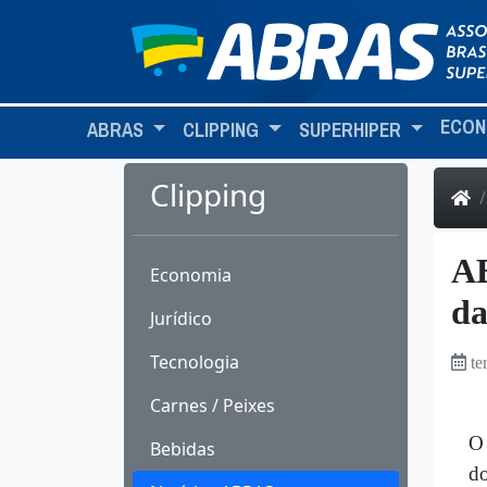
ECON
ABRAS
CLIPPING
SUPERHIPER
Clipping
AB
Economia
da
Jurídico
Tecnologia
te
Carnes / Peixes
O 
Bebidas
do