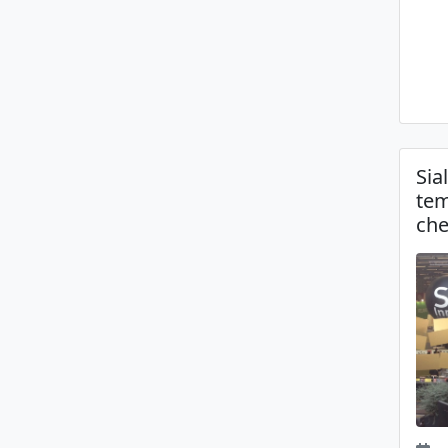
Sia
tem
ch