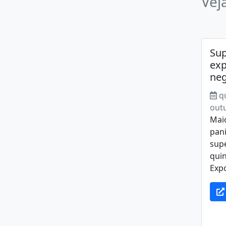
Vej
Su
exp
neg
q
out
Mai
pani
sup
quin
Expo