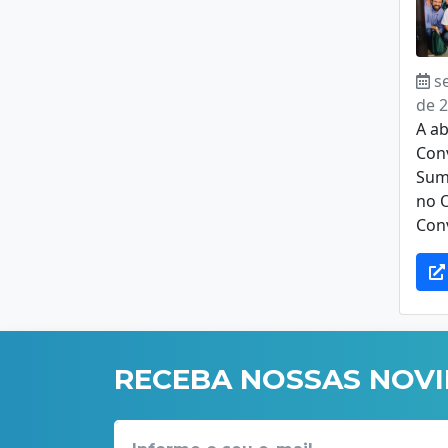
s
de 
A ab
Con
Summ
no 
Conv
RECEBA NOSSAS NOV