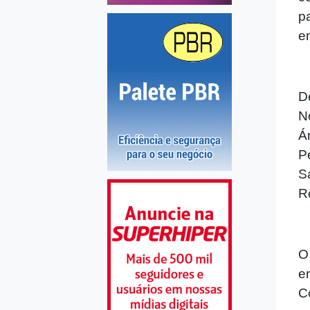
p
e
D
N
Á
P
S
R
O
e
C