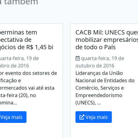
a também
perminas tem
CACB Mil: UNECS que
ectativa de
mobilizar empresário
ócios de R$ 1,45 bi
de todo o País
uarta-feira, 19 de
quarta-feira, 19 de
ubro de 2016
outubro de 2016
or evento dos setores de
Lideranças da União
ficação e
Nacional de Entidades do
ermercados vai até esta
Comércio, Serviços e
ta-feira (20), no
Empreendedorismo
mina...
(UNECS), ...
Veja mais
Veja mais