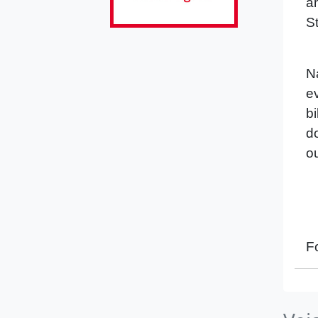
a
S
N
e
b
d
o
F