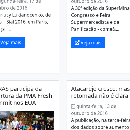
egunda-feira, 17 de
outubro de 2016
ubro de 2016
A 30ª edição da SuperMina
rlucy Lukianocenko, de
Congresso e Feira
s Sial 2016, em Paris,
Supermercadista e da
ça ...
Panificação - come&...
Veja mais
Veja mais
AS participa da
Atacarejo cresce, mas
rtura da PMA Fresh
retomada não é clara
mmit nos EUA
quinta-feira, 13 de
outubro de 2016
A publicação, na terça-feira
dos dados sobre aumento