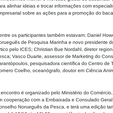
ara alinhar ideias e trocar informações com especia
mpresarial sobre as ações para a promoção do baca
entre os participantes também estavam: Daniel Howel
orueguês de Pesquisa Marinha e novo presidente d
rtico pelo ICES; Christian Bue Nordahl, diretor reg
esca; Vasco Duarte, assessor de Marketing do Cons
arantópoulos, pesquisadora científica do Centro de 
omero Coelho, oceanógrafo, doutor em Ciência An
 encontro é organizado pelo Ministério do Comércio,
m cooperação com a Embaixada e Consulado Geral d
onselho Norueguês da Pesca, e terá uma edição ta