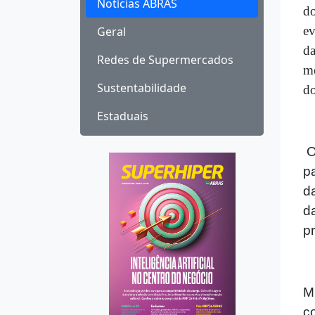
Notícias ABRAS
do
ev
Geral
da
Redes de Supermercados
me
Sustentabilidade
do
Estaduais
O
p
d
d
p
M
c