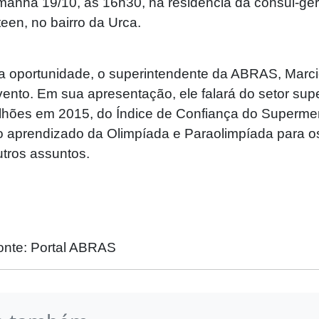
manhã 19/10, às 16h30, na residência da cônsul-ge
teen, no bairro da Urca.
a oportunidade, o superintendente da ABRAS, Marcio
vento. Em sua apresentação, ele falará do setor sup
ilhões em 2015, do Índice de Confiança do Superme
o aprendizado da Olimpíada e Paraolimpíada para os
utros assuntos.
onte: Portal ABRAS