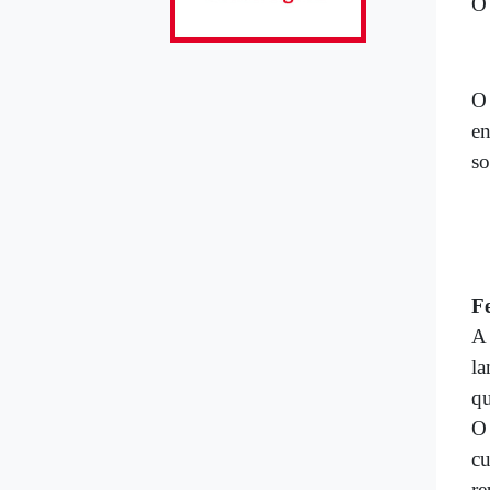
O 
O 
en
so
F
A 
la
q
O 
cu
re