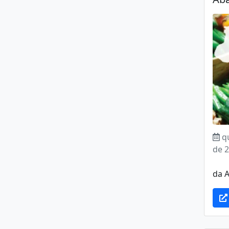
q
de 
Os
da A