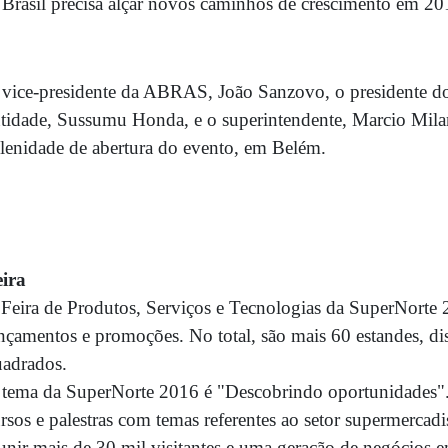
Brasil precisa alçar novos caminhos de crescimento em 20
vice-presidente da ABRAS, João Sanzovo, o presidente d
tidade, Sussumu Honda, e o superintendente, Marcio Mila
lenidade de abertura do evento, em Belém.
eira
Feira de Produtos, Serviços e Tecnologias da SuperNorte 
nçamentos e promoções. No total, são mais 60 estandes, di
uadrados.
tema da SuperNorte 2016 é "Descobrindo oportunidades".
rsos e palestras com temas referentes ao setor supermercadi
unir mais de 30 mil visitantes e uma geração de negócios 