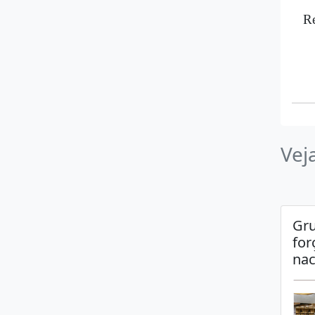
R
Vej
Gru
for
nac