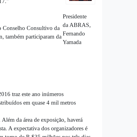
17."
Presidente
da ABRAS,
o Conselho Consultivo da
Fernando
n, também participaram da
Yamada
2016 traz este ano inúmeros
stribuídos em quase 4 mil metros
 Além da área de exposição, haverá
sta. A expectativa dos organizadores é
em torno de R $35 milhões nos três dias