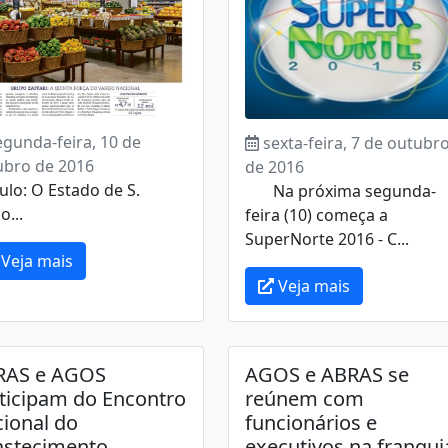
egunda-feira, 10 de
sexta-feira, 7 de outubr
ubro de 2016
de 2016
ulo: O Estado de S.
Na próxima segunda-
o...
feira (10) começa a
SuperNorte 2016 - C...
Veja mais
Veja mais
RAS e AGOS
AGOS e ABRAS se
ticipam do Encontro
reúnem com
ional do
funcionários e
astecimento
executivos na franqui