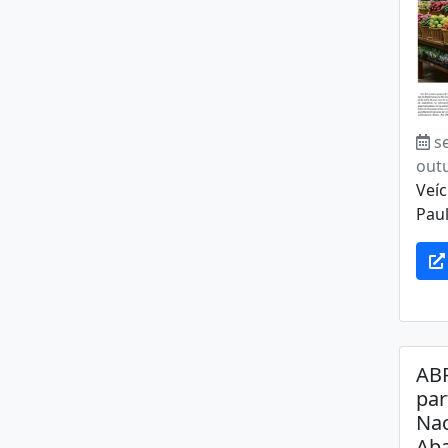
s
out
Veíc
Paul
AB
par
Nac
Ab