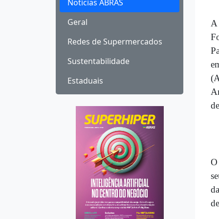
Notícias ABRAS
Geral
A 
Fo
Redes de Supermercados
Pa
Sustentabilidade
e
(A
Estaduais
Am
d
O 
se
da
de