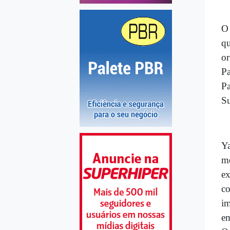
O 
qu
or
Pa
Pa
Su
Ya
me
ex
co
im
em