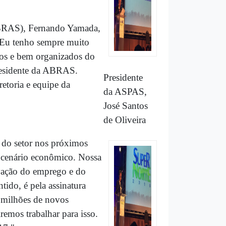
ABRAS), Fernando Yamada,
 "Eu tenho sempre muito
dos e bem organizados do
residente da ABRAS.
Presidente
retoria e equipe da
da ASPAS,
J
osé Santos
de Oliveira
 do setor nos próximos
o cenário econômico. Nossa
ivação do emprego e do
ido, é pela assinatura
5 milhões de novos
emos trabalhar para isso.