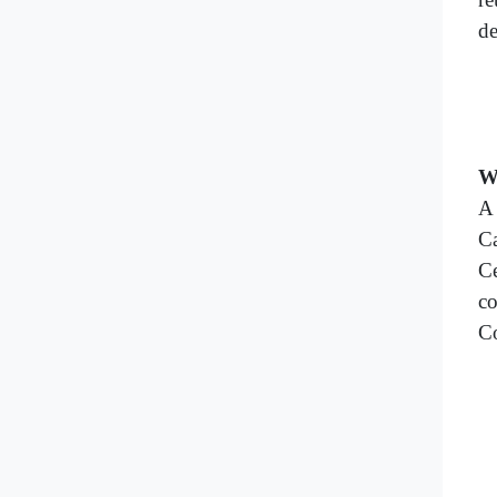
de
W
A 
Ca
Ce
co
Co