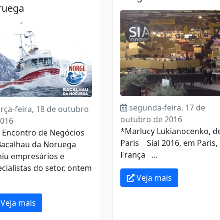
ruega
segunda-feira, 17 de
erça-feira, 18 de outubro
outubro de 2016
2016
*Marlucy Lukianocenko, d
º Encontro de Negócios
Paris Sial 2016, em Paris,
Bacalhau da Noruega
França ...
niu empresários e
cialistas do setor, ontem
Veja mais
Veja mais