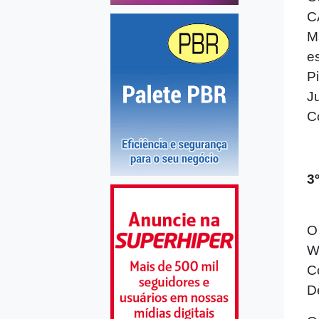
C
M
e
P
J
C
3
O
W
C
D