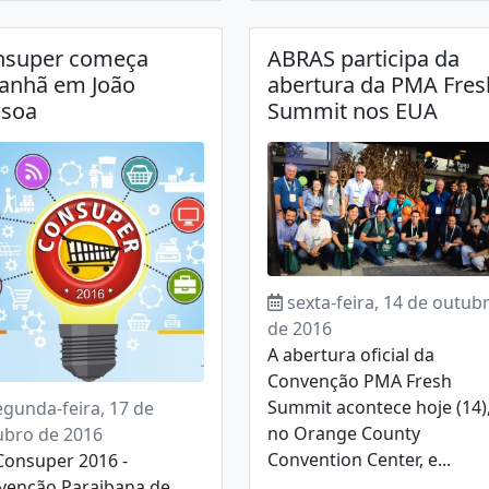
nsuper começa
ABRAS participa da
anhã em João
abertura da PMA Fres
ssoa
Summit nos EUA
sexta-feira, 14 de outub
de 2016
A abertura oficial da
Convenção PMA Fresh
Summit acontece hoje (14)
egunda-feira, 17 de
no Orange County
ubro de 2016
Convention Center, e...
onsuper 2016 -
venção Paraibana de