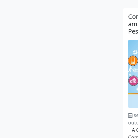
Co
am
Pe
s
out
A C
Con