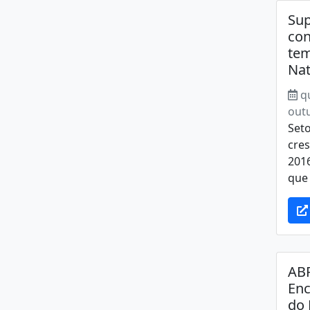
Su
con
tem
Nat
q
out
Seto
cre
2016
que 
ABR
Enc
do 