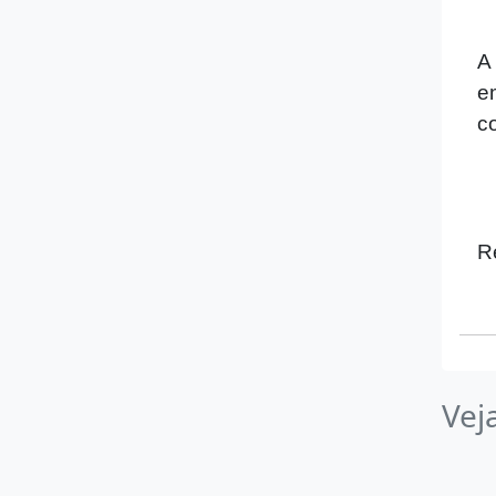
A
e
c
R
Vej