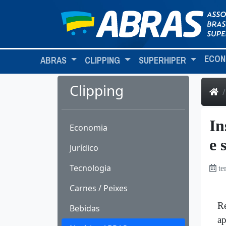
ECON
ABRAS
CLIPPING
SUPERHIPER
Clipping
In
Economia
e 
Jurídico
Tecnologia
te
Carnes / Peixes
Re
Bebidas
ap