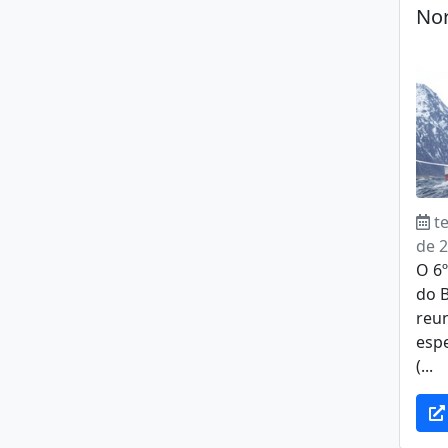
No
t
de 
O 6
do 
reu
espe
(...