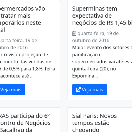
permercados vão
Superminas tem
tratar mais
expectativa de
porários neste
negócios de R$ 1,45 b
al
quarta-feira, 19 de
uarta-feira, 19 de
outubro de 2016
ubro de 2016
Maior evento dos setores 
r revisou projeção de
panificação e
scimento das vendas de
supermercados vai até est
 de 0,5% para 1,8%; feira
quinta-feira (20), no
acontece até ...
Expomina...
Veja mais
Veja mais
AS participa do 6º
Sial Paris: Novos
ontro de Negócios
tempos estão
Bacalhau da
chegando