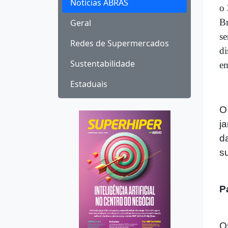
Notícias ABRAS
o 
Br
Geral
se
Redes de Supermercados
di
Sustentabilidade
em
Estaduais
O
j
d
su
P
O