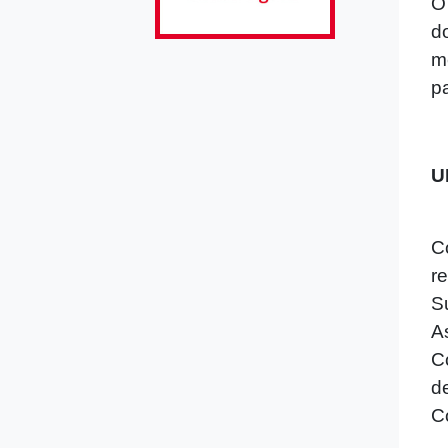
O
d
m
p
U
C
r
S
A
C
d
C