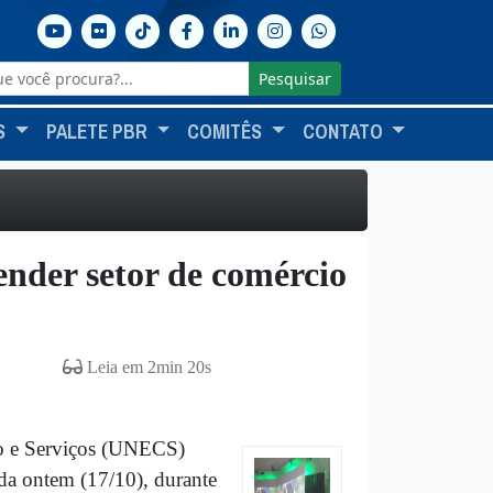
Pesquisar
S
PALETE PBR
COMITÊS
CONTATO
ender setor de comércio
Leia em 2min 20s
io e Serviços (UNECS)
da ontem (17/10), durante