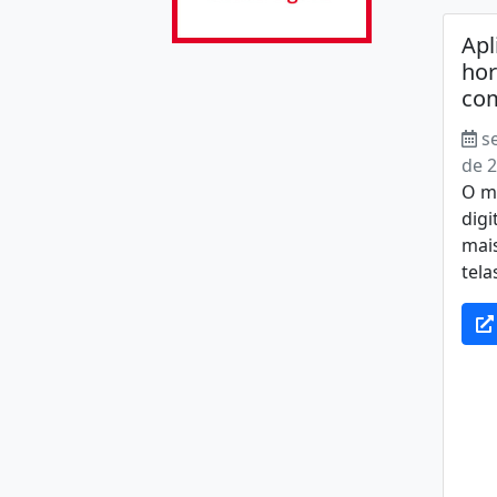
Apl
hor
co
s
de 
O m
digi
mai
tela