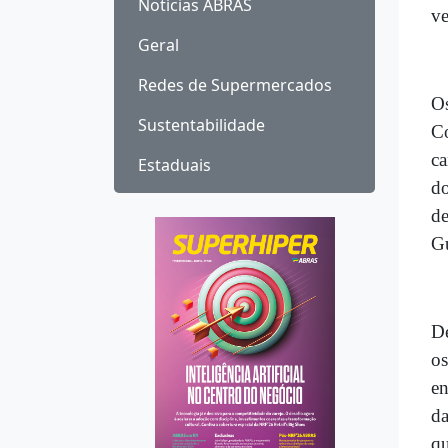
Notícias ABRAS
ve
Geral
Redes de Supermercados
Os
Sustentabilidade
Co
ca
Estaduais
do
de
Gu
De
os
en
da
qu