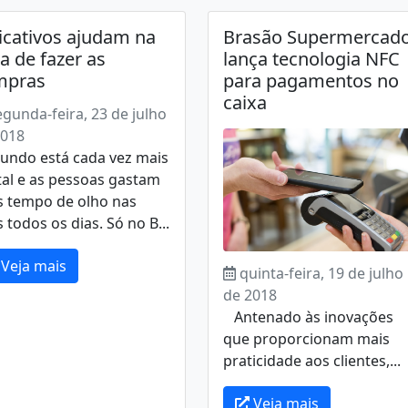
icativos ajudam na
Brasão Supermercad
a de fazer as
lança tecnologia NFC
mpras
para pagamentos no
caixa
egunda-feira, 23 de julho
2018
undo está cada vez mais
tal e as pessoas gastam
s tempo de olho nas
s todos os dias. Só no B...
Veja mais
quinta-feira, 19 de julho
de 2018
Antenado às inovações
que proporcionam mais
praticidade aos clientes,...
Veja mais