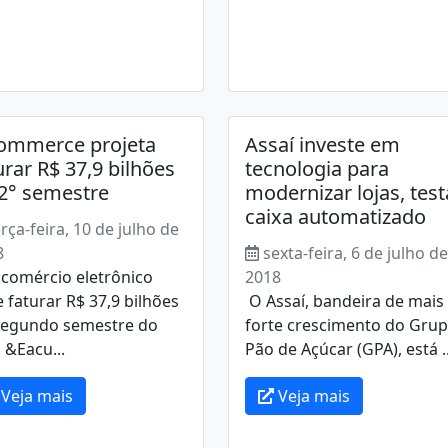
ommerce projeta
Assaí investe em
urar R$ 37,9 bilhões
tecnologia para
2° semestre
modernizar lojas, test
caixa automatizado
erça-feira, 10 de julho de
8
sexta-feira, 6 de julho de
omércio eletrônico
2018
 faturar R$ 37,9 bilhões
O Assaí, bandeira de mais
segundo semestre do
forte crescimento do Gru
 &Eacu...
Pão de Açúcar (GPA), está ..
Veja mais
Veja mais