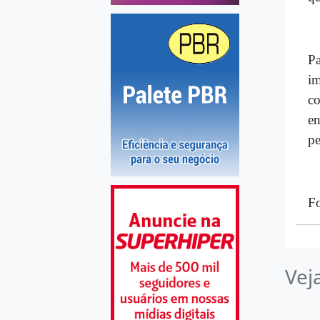
Pa
im
co
en
pe
F
Vej