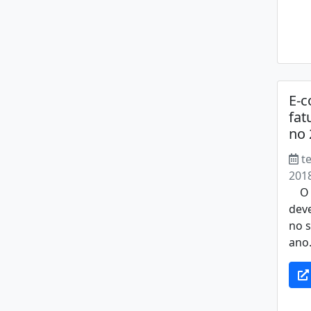
E-c
fat
no 
t
201
O c
deve
no 
ano.