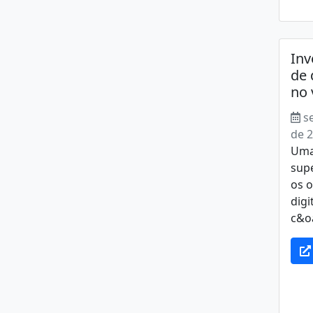
Inv
de 
no 
s
de 
Uma
sup
os o
dig
c&oa