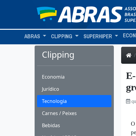
ECON
ABRAS
CLIPPING
SUPERHIPER
Clipping
E-
Economia
gr
Jurídico
Tecnologia
qu
Carnes / Peixes
O 
Bebidas
pe