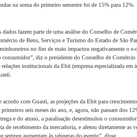
ndas na soma do primeiro semestre foi de 15% para 12%.
 dados fazem parte de uma análise do Conselho de Comérc
mércio de Bens, Serviços e Turismo do Estado de São Pau
minhoneiros no fim de maio impactou negativamente o e-
 consumidor”, diz o presidente do Conselho de Comércio 
 relações institucionais da Ebit (empresa especializada em
asti.
 acordo com Guasti, as projeções da Ebit para cresciment
 primeiros seis meses do ano, e, agora, não passam dos 1
trega e do atraso, a paralisação desestimulou o consumidor
ta de recebimento da mercadoria, e afetou diretamente as 
e sempre aumentam às vésperas do evento”, disse.