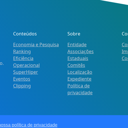
Conteúdos
Sobre
Co
Economia e Pesquisa
Entidade
Co
Ranking
Associações
Im
Eficiência
Estaduais
Co
o.
Operacional
Comitês
SuperHiper
Localização
Eventos
Expediente
Clipping
Política de
privacidade
ireitos reservados.
01/91
nossa política de privacidade