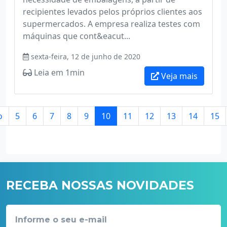
recipientes levados pelos próprios clientes aos
supermercados. A empresa realiza testes com
máquinas que cont&eacut...
sexta-feira, 12 de junho de 2020
Leia em 1min
Veja mais
o
5
6
7
8
9
10
11
12
13
14
15
RECEBA NOSSAS NOVIDADES