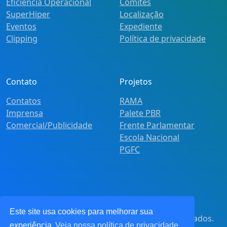
Eficiência Operacional
Comitês
SuperHiper
Localização
Eventos
Expediente
Clipping
Política de privacidade
Contato
Projetos
Contatos
RAMA
Imprensa
Palete PBR
Comercial/Publicidade
Frente Parlamentar
Escola Nacional
PGFC
Este site usa cookies para melhorar sua
© 2021
Pot&Pracy
. Todos os direitos reservados.
experiência
Veja nossa política de privacidade