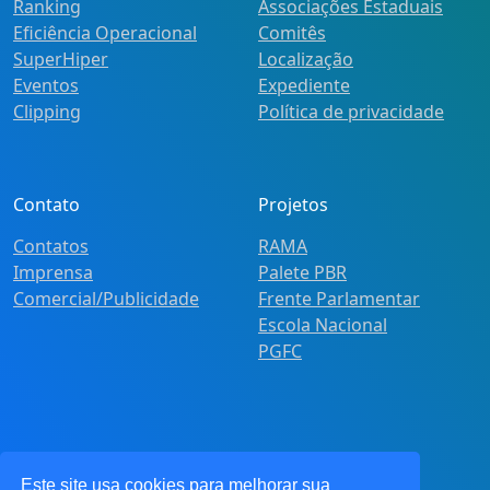
Ranking
Associações Estaduais
Eficiência Operacional
Comitês
SuperHiper
Localização
Eventos
Expediente
Clipping
Política de privacidade
Contato
Projetos
Contatos
RAMA
Imprensa
Palete PBR
Comercial/Publicidade
Frente Parlamentar
Escola Nacional
PGFC
Este site usa cookies para melhorar sua