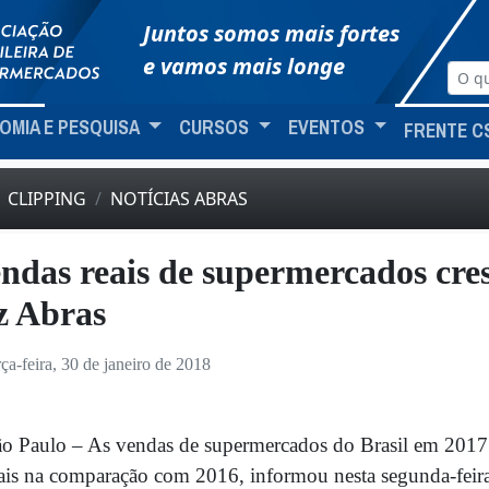
Juntos somos mais fortes
e vamos mais longe
OMIA E PESQUISA
CURSOS
EVENTOS
FRENTE C
CLIPPING
NOTÍCIAS ABRAS
ndas reais de supermercados cr
z Abras
rça-feira, 30 de janeiro de 2018
o Paulo – As vendas de supermercados do Brasil em 2017
ais na comparação com 2016, informou nesta segunda-feira 