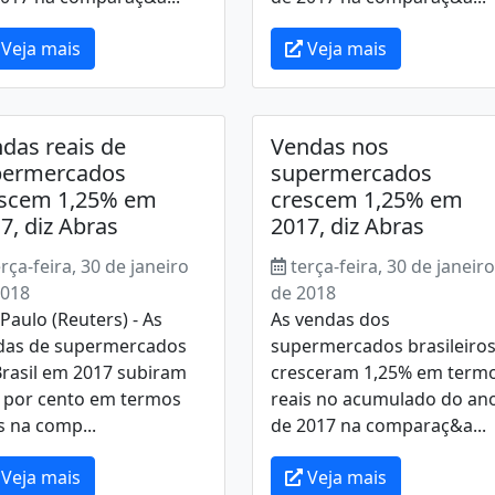
Veja mais
Veja mais
das reais de
Vendas nos
permercados
supermercados
escem 1,25% em
crescem 1,25% em
7, diz Abras
2017, diz Abras
erça-feira, 30 de janeiro
terça-feira, 30 de janeiro
2018
de 2018
Paulo (Reuters) - As
As vendas dos
das de supermercados
supermercados brasileiro
Brasil em 2017 subiram
cresceram 1,25% em term
5 por cento em termos
reais no acumulado do an
s na comp...
de 2017 na comparaç&a...
Veja mais
Veja mais