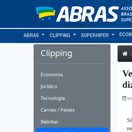
ECON
ABRAS
CLIPPING
SUPERHIPER
Clipping
Ve
Economia
di
Jurídico
Tecnologia
te
Carnes / Peixes
Sã
Bebidas
re