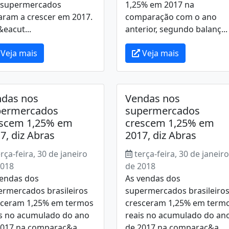
 supermercados
1,25% em 2017 na
aram a crescer em 2017.
comparação com o ano
eacut...
anterior, segundo balanç...
Veja mais
Veja mais
ndas nos
Vendas nos
permercados
supermercados
escem 1,25% em
crescem 1,25% em
7, diz Abras
2017, diz Abras
erça-feira, 30 de janeiro
terça-feira, 30 de janeiro
2018
de 2018
vendas dos
As vendas dos
ermercados brasileiros
supermercados brasileiro
sceram 1,25% em termos
cresceram 1,25% em term
is no acumulado do ano
reais no acumulado do an
2017 na comparaç&a...
de 2017 na comparaç&a...