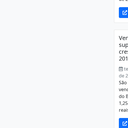
Ven
su
cr
201
t
de 
São 
ven
do 
1,2
reai