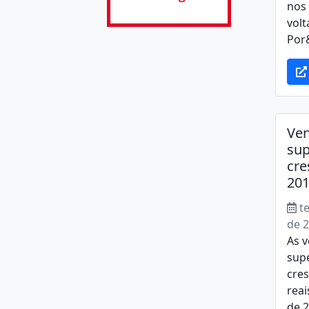
nos
volt
Por&
Ve
su
cr
201
t
de 
As 
sup
cre
rea
de 