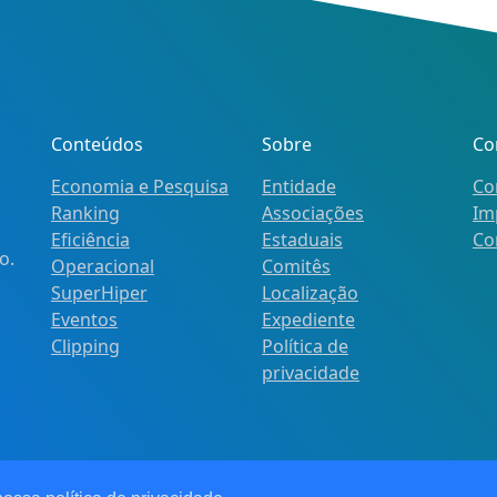
Conteúdos
Sobre
Co
Economia e Pesquisa
Entidade
Co
Ranking
Associações
Im
Eficiência
Estaduais
Co
o.
Operacional
Comitês
SuperHiper
Localização
Eventos
Expediente
Clipping
Política de
privacidade
ireitos reservados.