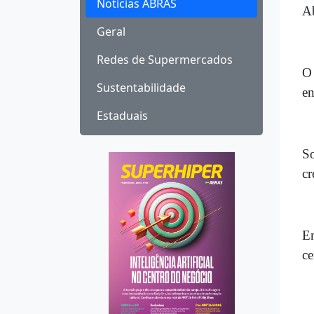
Notícias ABRAS
Ab
Geral
Redes de Supermercados
O 
Sustentabilidade
en
Estaduais
So
cr
Em
ce