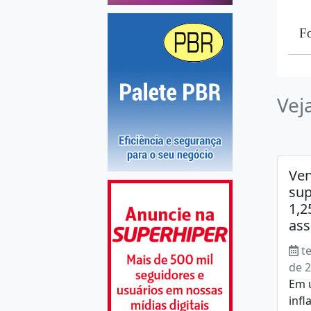
F
Vej
Ve
su
1,2
ass
t
de 
Em 
infl