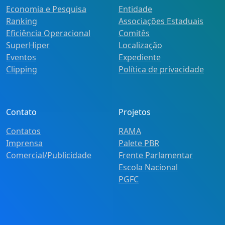
Economia e Pesquisa
Entidade
Ranking
Associações Estaduais
Eficiência Operacional
Comitês
SuperHiper
Localização
Eventos
Expediente
Clipping
Política de privacidade
Contato
Projetos
Contatos
RAMA
Imprensa
Palete PBR
Comercial/Publicidade
Frente Parlamentar
Escola Nacional
PGFC