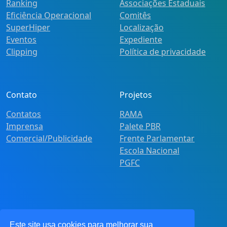
Ranking
Associações Estaduais
Eficiência Operacional
Comitês
SuperHiper
Localização
Eventos
Expediente
Clipping
Política de privacidade
Contato
Projetos
Contatos
RAMA
Imprensa
Palete PBR
Comercial/Publicidade
Frente Parlamentar
Escola Nacional
PGFC
Este site usa cookies para melhorar sua