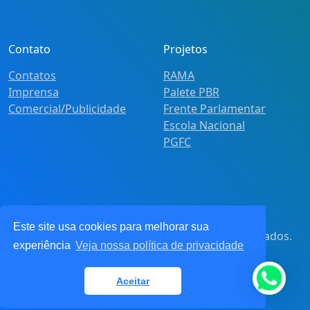
Contato
Projetos
Contatos
RAMA
Imprensa
Palete PBR
Comercial/Publicidade
Frente Parlamentar
Escola Nacional
PGFC
Este site usa cookies para melhorar sua
© 2021
Pot&Pracy
. Todos os direitos reservados.
experiência
Veja nossa política de privacidade
CNPJ: 62.360.268.0001/91
Aceitar