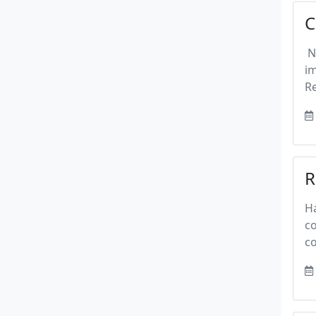
C
Na
im
Re
R
Há
co
co