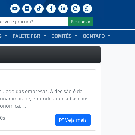
Pesquisar
S
PALETE PBR
COMITÊS
CONTATO
l
mulado das empresas. A decisão é da
r unanimidade, entendeu que a base de
onômica. ...
0s
Veja mais