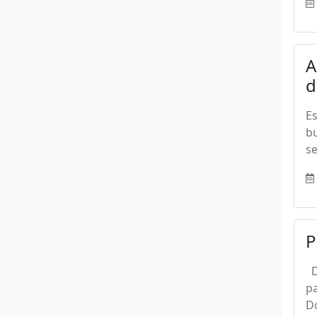
A
d
E
bu
se
P
Da
pa
Do