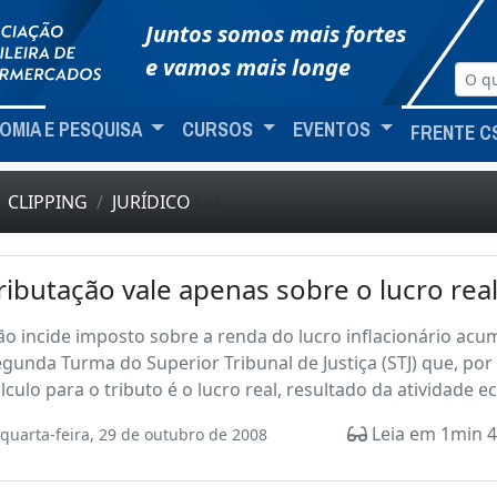
Juntos somos mais fortes
e vamos mais longe
OMIA E PESQUISA
CURSOS
EVENTOS
FRENTE C
CLIPPING
JURÍDICO
474
ributação vale apenas sobre o lucro rea
o incide imposto sobre a renda do lucro inflacionário acu
gunda Turma do Superior Tribunal de Justiça (STJ) que, po
lculo para o tributo é o lucro real, resultado da atividade ec
Leia em 1min 4
quarta-feira, 29 de outubro de 2008