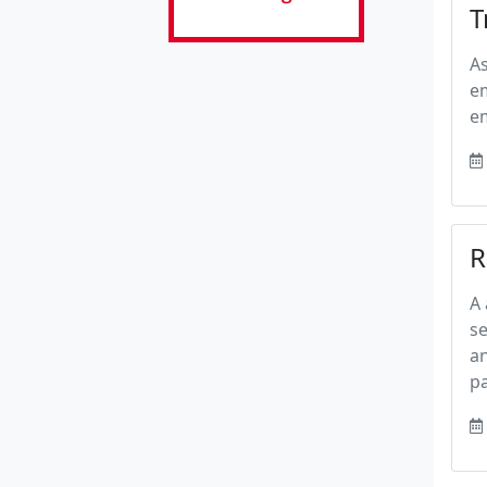
T
As
e
em
R
A 
s
a
pa