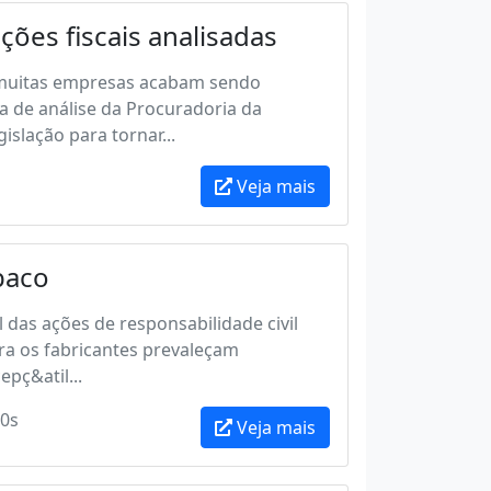
ções fiscais analisadas
l, muitas empresas acabam sendo
a de análise da Procuradoria da
slação para tornar...
Veja mais
baco
das ações de responsabilidade civil
ra os fabricantes prevaleçam
pç&atil...
0s
Veja mais