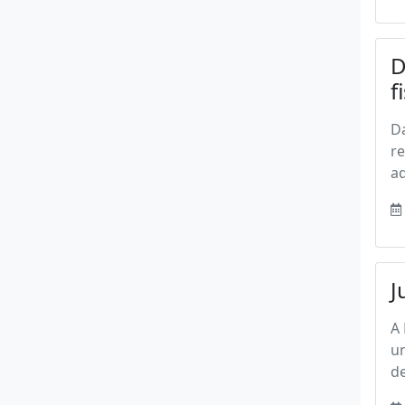
D
f
Da
r
a
J
A 
um
de