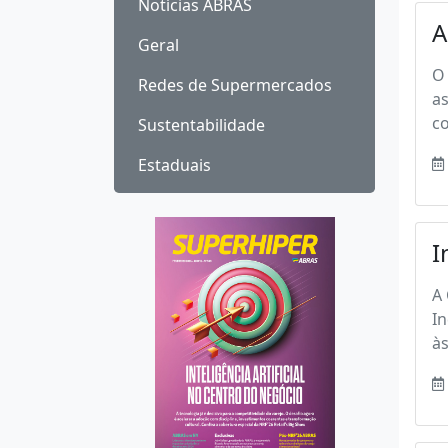
Notícias ABRAS
A
Geral
O 
Redes de Supermercados
as
co
Sustentabilidade
Estaduais
I
A 
In
às