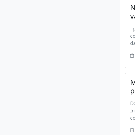
N
v
po
co
da
M
p
Da
In
co