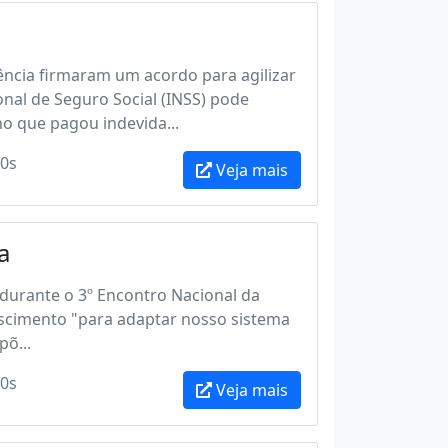
ência firmaram um acordo para agilizar
onal de Seguro Social (INSS) pode
o que pagou indevida...
0s
Veja mais
a
, durante o 3º Encontro Nacional da
escimento "para adaptar nosso sistema
õ...
0s
Veja mais