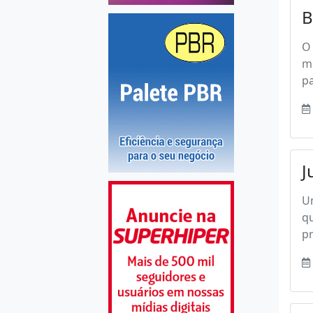
B
O 
me
pa
J
Um
qu
pr