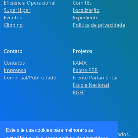
Eficiência Operacional
Comitês
SuperHiper
Localização
Eventos
Expediente
Clipping
Política de privacidade
Contato
Projetos
Contatos
RAMA
Imprensa
Palete PBR
Comercial/Publicidade
Frente Parlamentar
Escola Nacional
PGFC
Este site usa cookies para melhorar sua
© 2021
Pot&Pracy
. Todos os direitos reservados.