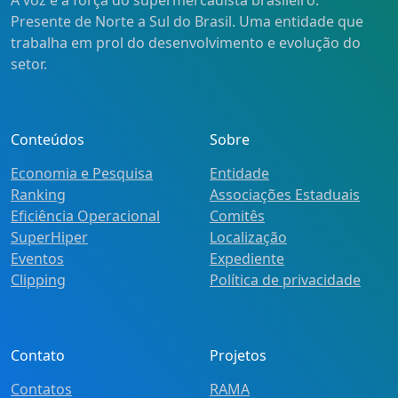
A voz e a força do supermercadista brasileiro.
Presente de Norte a Sul do Brasil. Uma entidade que
trabalha em prol do desenvolvimento e evolução do
setor.
Conteúdos
Sobre
Economia e Pesquisa
Entidade
Ranking
Associações Estaduais
Eficiência Operacional
Comitês
SuperHiper
Localização
Eventos
Expediente
Clipping
Política de privacidade
Contato
Projetos
Contatos
RAMA