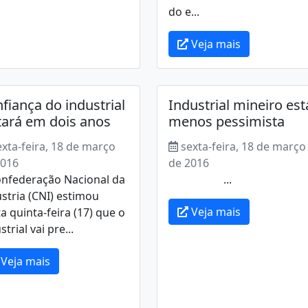
do e...
Veja mais
fiança do industrial
Industrial mineiro est
tará em dois anos
menos pessimista
exta-feira, 18 de março
sexta-feira, 18 de março
2016
de 2016
onfederação Nacional da
...
stria (CNI) estimou
Veja mais
a quinta-feira (17) que o
strial vai pre...
Veja mais