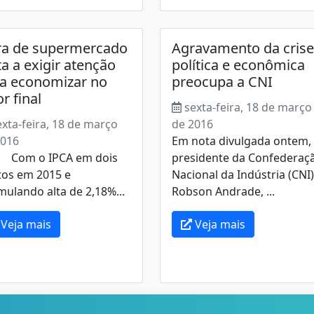
ra de supermercado
Agravamento da crise
ta a exigir atenção
política e econômica
a economizar no
preocupa a CNI
or final
sexta-feira, 18 de março
exta-feira, 18 de março
de 2016
2016
Em nota divulgada ontem,
m o IPCA em dois
presidente da Confederaç
tos em 2015 e
Nacional da Indústria (CNI)
ulando alta de 2,18%...
Robson Andrade, ...
Veja mais
Veja mais