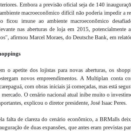
teriores. Embora a previsão oficial seja de 140 inauguraç
ambiente macroeconômico difícil não poderia impedir a re
ão ficou imune ao ambiente macroeconômico desafiado
levante nas aberturas de loja em 2015, potencialmente 
os", afirmou Marcel Moraes, do Deutsche Bank, em relatór
hoppings
m o apetite dos lojistas para novas aberturas, os sho
ostergam novos empreendimentos. A Multiplan conta c
carepaguá, com obras iniciais já começadas, mas está se
 mercado. O cenário nacional atual inibe muito o investime
portantes, explicou o diretor presidente, José Isaac Peres.
la falta de clareza do cenário econômico, a BRMalls dei
auguração de duas expansões, que antes eram previstas par