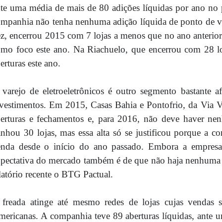
te uma média de mais de 80 adições líquidas por ano no
mpanhia não tenha nenhuma adição líquida de ponto de v
z, encerrou 2015 com 7 lojas a menos que no ano anteri
mo foco este ano. Na Riachuelo, que encerrou com 28 lo
erturas este ano.
varejo de eletroeletrônicos é outro segmento bastante 
vestimentos. Em 2015, Casas Bahia e Pontofrio, da Via Va
berturas e fechamentos e, para 2016, não deve haver n
nhou 30 lojas, mas essa alta só se justificou porque a c
enda desde o início do ano passado. Embora a empresa
pectativa do mercado também é de que não haja nenhuma 
latório recente o BTG Pactual.
 freada atinge até mesmo redes de lojas cujas vendas 
ericanas. A companhia teve 89 aberturas líquidas, ante 