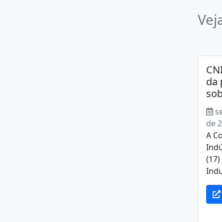
Vej
CNI
da 
sob
s
de 
A C
Indú
(17
Indu