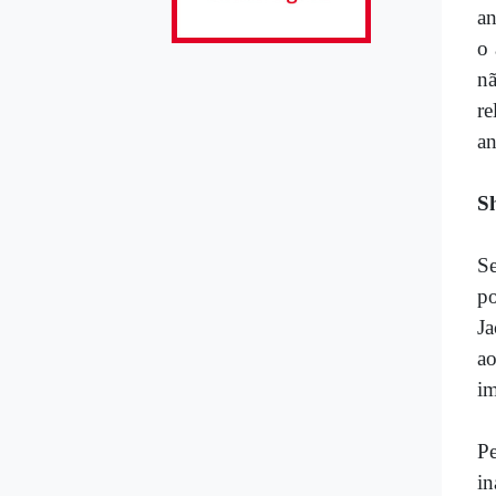
an
o 
n
re
an
S
Se
p
Ja
ao
im
Pe
in