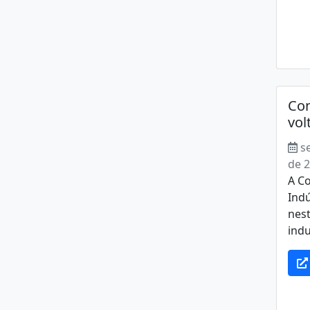
Con
vol
s
de 
A C
Indú
nest
indu