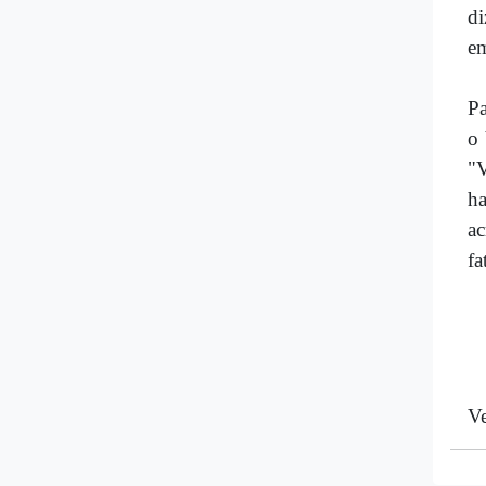
di
em
Pa
o 
"V
ha
ac
fa
Ve