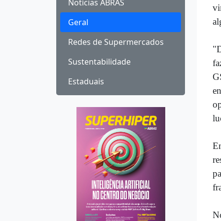
Notícias ABRAS
vi
al
Geral
Redes de Supermercados
"D
Sustentabilidade
fa
GS
Estaduais
en
op
lu
En
re
pa
fr
No