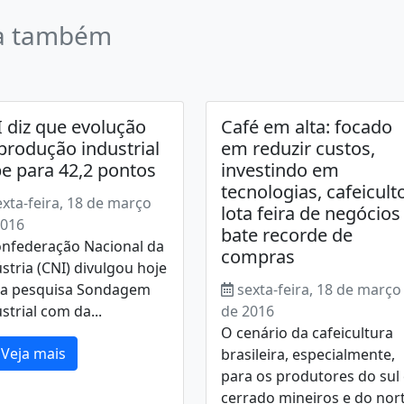
a também
 diz que evolução
Café em alta: focado
produção industrial
em reduzir custos,
e para 42,2 pontos
investindo em
tecnologias, cafeicult
exta-feira, 18 de março
lota feira de negócios
2016
bate recorde de
onfederação Nacional da
compras
stria (CNI) divulgou hoje
) a pesquisa Sondagem
sexta-feira, 18 de março
strial com da...
de 2016
O cenário da cafeicultura
Veja mais
brasileira, especialmente,
para os produtores do sul
cerrado mineiros e do nor