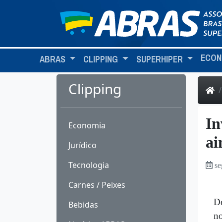
ECON
ABRAS
CLIPPING
SUPERHIPER
Clipping
In
Economia
ai
Jurídico
Tecnologia
se
Carnes / Peixes
De
Bebidas
no