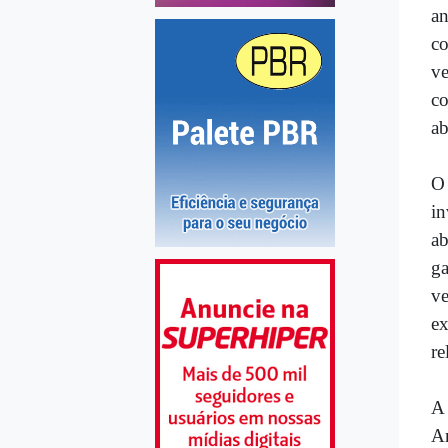
an
co
ve
co
ab
O 
in
a
ga
v
ex
re
A
Am