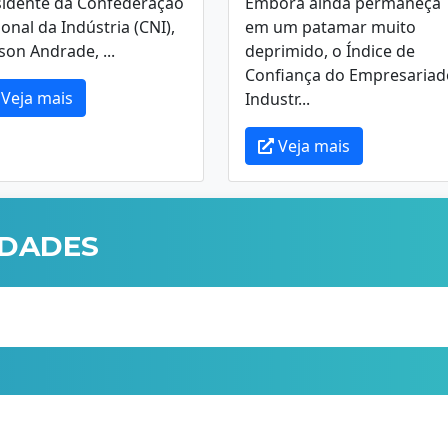
sidente da Confederação
Embora ainda permaneça
onal da Indústria (CNI),
em um patamar muito
on Andrade, ...
deprimido, o Índice de
Confiança do Empresariad
Veja mais
Industr...
Veja mais
IDADES