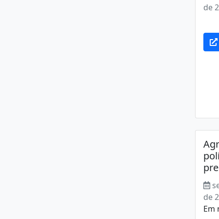
de 
.
Agr
pol
pre
s
de 
Em 