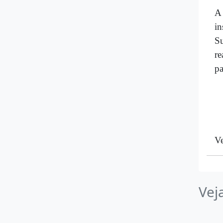
A
i
S
re
pa
Ve
Vej