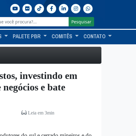
Pesquisar
S
PALETE PBR
COMITÊS
CONTATO
stos, investindo em
e negócios e bate
Leia em 3min
produtores do sul e cerrado mineiros e do