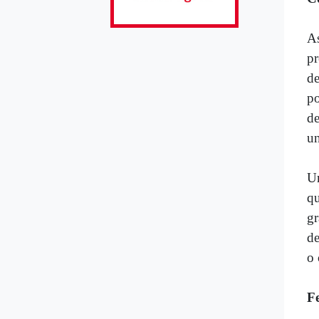
A
pr
de
po
de
un
Um
qu
gr
de
o 
F