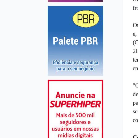
fr
Ou
e
(C
2
te
e
"O
de
pa
s
co
C