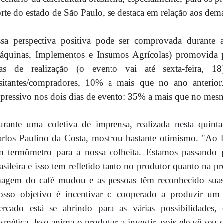
rte do estado de São Paulo, se destaca em relação aos dema
ssa perspectiva positiva pode ser comprovada durant
áquinas, Implementos e Insumos Agrícolas) promovida 
ias de realização (o evento vai até sexta-feira, 
isitantes/compradores, 10% a mais que no ano anteri
pressivo nos dois dias de evento: 35% a mais que no mesm
rante uma coletiva de imprensa, realizada nesta quinta
arlos Paulino da Costa, mostrou bastante otimismo. "A
m termômetro para a nossa colheita. Estamos passando
asileira e isso tem refletido tanto no produtor quanto na 
agem do café mudou e as pessoas têm reconhecido suas 
osso objetivo é incentivar o cooperado a produzir um 
ercado está se abrindo para as várias possibilidades,
smética. Isso anima o produtor a investir, pois ele vê seu