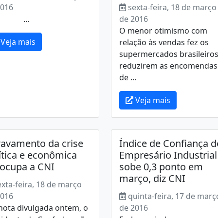
2016
sexta-feira, 18 de março
..
de 2016
O menor otimismo com
Veja mais
relação às vendas fez os
supermercados brasileiro
reduzirem as encomendas
de ...
Veja mais
avamento da crise
Índice de Confiança d
ítica e econômica
Empresário Industrial
ocupa a CNI
sobe 0,3 ponto em
março, diz CNI
exta-feira, 18 de março
2016
quinta-feira, 17 de març
nota divulgada ontem, o
de 2016