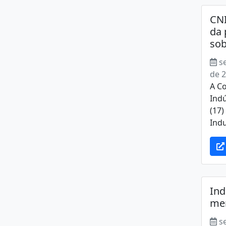
CNI
da 
sob
s
de 
A C
Indú
(17
Indu
Ind
men
s