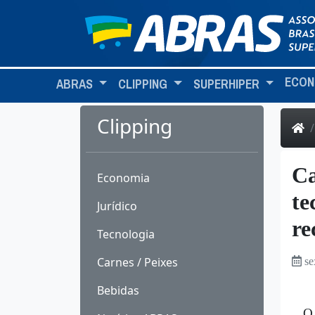
ECON
ABRAS
CLIPPING
SUPERHIPER
Clipping
Ca
Economia
te
Jurídico
re
Tecnologia
Carnes / Peixes
se
Bebidas
O 