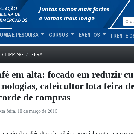
Juntos somos mais fortes
e vamos mais longe
OMIA E PESQUISA
CURSOS
EVENTOS
FRENTE C
CLIPPING
GERAL
fé em alta: focado em reduzir cu
cnologias, cafeicultor lota feira d
corde de compras
xta-feira, 18 de março de 2016
cenário da cafeicultura brasileira, especialmente, para os 