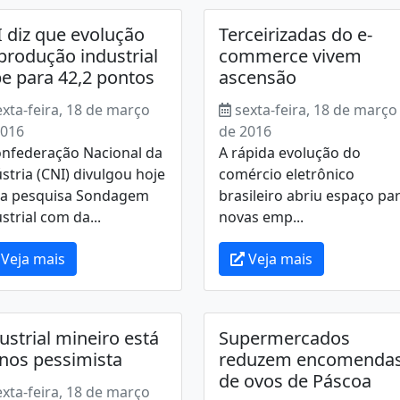
 diz que evolução
Terceirizadas do e-
produção industrial
commerce vivem
e para 42,2 pontos
ascensão
exta-feira, 18 de março
sexta-feira, 18 de março
2016
de 2016
onfederação Nacional da
A rápida evolução do
stria (CNI) divulgou hoje
comércio eletrônico
) a pesquisa Sondagem
brasileiro abriu espaço pa
strial com da...
novas emp...
Veja mais
Veja mais
ustrial mineiro está
Supermercados
os pessimista
reduzem encomenda
de ovos de Páscoa
exta-feira, 18 de março