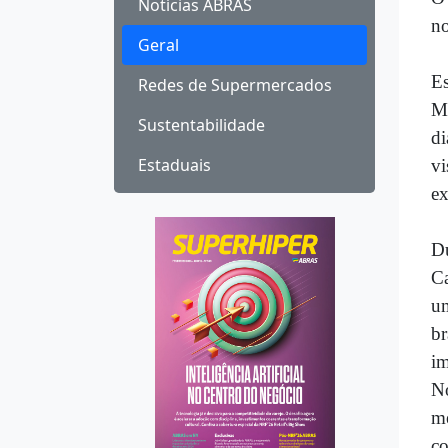
Notícias ABRAS
no
Geral
E
Redes de Supermercados
M
Sustentabilidade
d
Estaduais
v
ex
Du
C
u
br
im
N
m
co