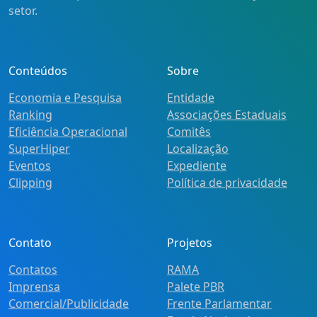
setor.
Conteúdos
Sobre
Economia e Pesquisa
Entidade
Ranking
Associações Estaduais
Eficiência Operacional
Comitês
SuperHiper
Localização
Eventos
Expediente
Clipping
Política de privacidade
Contato
Projetos
Contatos
RAMA
Imprensa
Palete PBR
Comercial/Publicidade
Frente Parlamentar