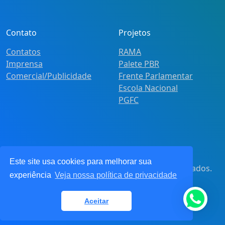
Contato
Projetos
Contatos
RAMA
Imprensa
Palete PBR
Comercial/Publicidade
Frente Parlamentar
Escola Nacional
PGFC
Este site usa cookies para melhorar sua
© 2021
Pot&Pracy
. Todos os direitos reservados.
experiência
Veja nossa política de privacidade
CNPJ: 62.360.268.0001/91
Aceitar