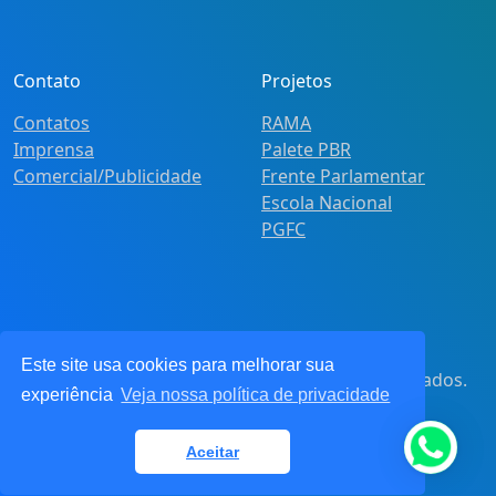
Contato
Projetos
Contatos
RAMA
Imprensa
Palete PBR
Comercial/Publicidade
Frente Parlamentar
Escola Nacional
PGFC
Este site usa cookies para melhorar sua
© 2021
Pot&Pracy
. Todos os direitos reservados.
experiência
Veja nossa política de privacidade
CNPJ: 62.360.268.0001/91
Aceitar