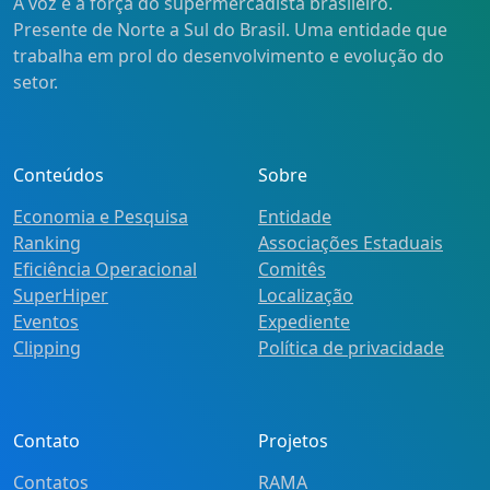
A voz e a força do supermercadista brasileiro.
Presente de Norte a Sul do Brasil. Uma entidade que
trabalha em prol do desenvolvimento e evolução do
setor.
Conteúdos
Sobre
Economia e Pesquisa
Entidade
Ranking
Associações Estaduais
Eficiência Operacional
Comitês
SuperHiper
Localização
Eventos
Expediente
Clipping
Política de privacidade
Contato
Projetos
Contatos
RAMA