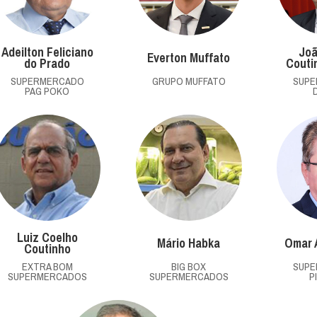
Adeilton Feliciano
Joã
Everton Muffato
do Prado
Couti
SUPERMERCADO
GRUPO MUFFATO
SUP
PAG POKO
Luiz Coelho
Mário Habka
Omar 
Coutinho
EXTRA BOM
BIG BOX
SUP
SUPERMERCADOS
SUPERMERCADOS
P