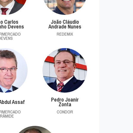
o Carlos
João Cláudio
nho Devens
Andrade Nunes
ERMERCADO
REDEMIX
DEVENS
Pedro Joanir
Abdul Assaf
Zonta
ERMERCADO
CONDOR
IRÂMIDE