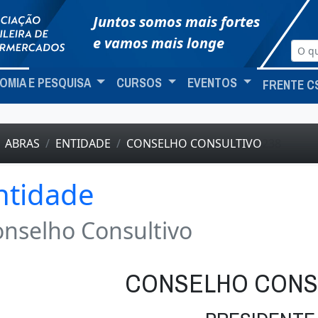
Juntos somos mais fortes
e vamos mais longe
OMIA E PESQUISA
CURSOS
EVENTOS
FRENTE C
ABRAS
ENTIDADE
CONSELHO CONSULTIVO
238
ntidade
nselho Consultivo
CONSELHO CONS