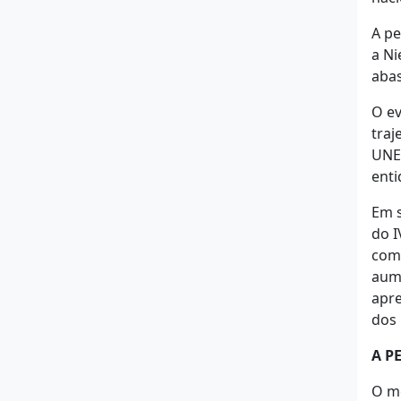
A pe
a Ni
abas
O ev
traj
UNEC
enti
Em s
do I
comp
aume
apre
dos 
A P
O mo