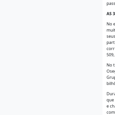
pass
AS 
No 
muit
seus
part
cor
509,
No t
Oseg
Grup
bilh
Dura
que 
e ch
com