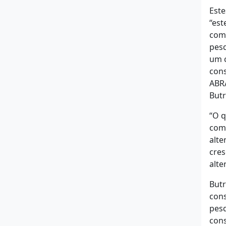
Este
“est
como
pesq
um c
cons
ABRA
But
“O q
comp
alte
cres
alte
Butr
cons
pesq
cons