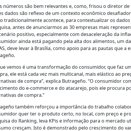
s números são bem relevantes e, como, frisou o diretor de
es dados são reflexo de um contexto econômico desafiador”
 tradicionalmente acontece, para contextualizar os dados
uisa, antes de anunciarmos as 30 empresas mais represen
enário positivo, especialmente com desaceleração da infla
umidor ainda está pagando pela alta dos alimentos, um da
S, deve levar à Brasília, como apoio para as pautas que a
rageño.
ue vemos é uma transformação do consumidor, que faz um
ra, ele está cada vez mais multicanal, mais elástico ao p
rnativas de compra”, explica Butrageño. “O consumidor co
cimento do e-commerce e do atacarejo, pois ele procura p
rnativas de compra.”
ageño também reforçou a importância do trabalho colaborati
umidor quer ter o produto certo, no local, com preço e pro
uisa do Ranking, leva KPis e informação para o mercado uti
umo cresçam. Isto é demonstrado pelo crescimento do var