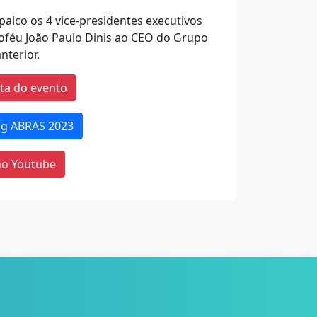
alco os 4 vice-presidentes executivos
oféu João Paulo Dinis ao CEO do Grupo
nterior.
ta do evento
ing ABRAS 2023
no Youtube