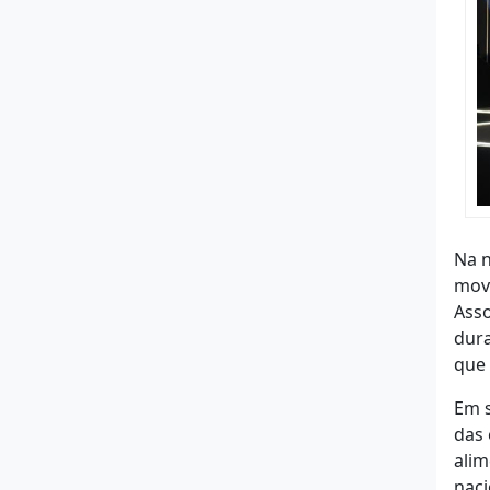
Na n
movi
Asso
dura
que 
Em s
das
alim
naci