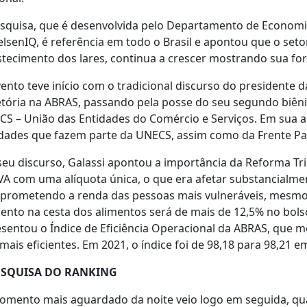
squisa, que é desenvolvida pelo Departamento de Economi
elsenIQ, é referência em todo o Brasil e apontou que o seto
tecimento dos lares, continua a crescer mostrando sua for
ento teve início com o tradicional discurso do presidente 
etória na ABRAS, passando pela posse do seu segundo biênio
S – União das Entidades do Comércio e Serviços. Em sua 
dades que fazem parte da UNECS, assim como da Frente Par
eu discurso, Galassi apontou a importância da Reforma Tr
VA com uma alíquota única, o que era afetar substancialme
rometendo a renda das pessoas mais vulneráveis, mesmo c
nto na cesta dos alimentos será de mais de 12,5% no bol
sentou o Índice de Eficiência Operacional da ABRAS, que 
mais eficientes. Em 2021, o índice foi de 98,18 para 98,21 e
ESQUISA DO RANKING
mento mais aguardado da noite veio logo em seguida, qu