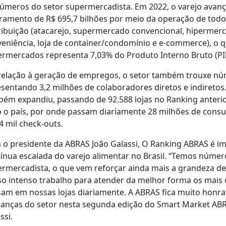
úmeros do setor supermercadista. Em 2022, o varejo avan
ramento de R$ 695,7 bilhões por meio da operação de todo
ribuição (atacarejo, supermercado convencional, hipermercad
eniência, loja de container/condomínio e e-commerce), o 
rmercados representa 7,03% do Produto Interno Bruto (PIB
elação à geração de empregos, o setor também trouxe nú
sentando 3,2 milhões de colaboradores diretos e indiretos.
ém expandiu, passando de 92.588 lojas no Ranking anterior
 o país, por onde passam diariamente 28 milhões de con
4 mil check-outs.
 o presidente da ABRAS João Galassi, O Ranking ABRAS é i
ínua escalada do varejo alimentar no Brasil. “Temos númer
rmercadista, o que vem reforçar ainda mais a grandeza de
o intenso trabalho para atender da melhor forma os mais
am em nossas lojas diariamente. A ABRAS fica muito honr
ranças do setor nesta segunda edição do Smart Market ABR
ssi.