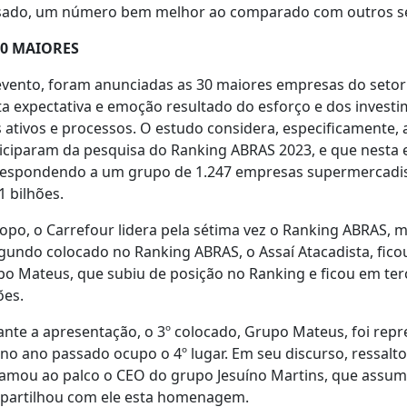
ado, um número bem melhor ao comparado com outros setor
30 MAIORES
evento, foram anunciadas as 30 maiores empresas do set
a expectativa e emoção resultado do esforço e dos inves
 ativos e processos. O estudo considera, especificamente
iciparam da pesquisa do Ranking ABRAS 2023, e que nesta e
respondendo a um grupo de 1.247 empresas supermercadis
1 bilhões.
opo, o Carrefour lidera pela sétima vez o Ranking ABRAS,
undo colocado no Ranking ABRAS, o Assaí Atacadista, fico
o Mateus, que subiu de posição no Ranking e ficou em ter
ões.
nte a apresentação, o 3º colocado, Grupo Mateus, foi rep
no ano passado ocupo o 4º lugar. Em seu discurso, ressalt
amou ao palco o CEO do grupo Jesuíno Martins, que assum
partilhou com ele esta homenagem.