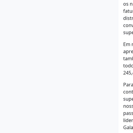
os n
fatu
dist
conv
supe
Em r
apre
tamb
todo
245,
Para
cont
supe
noss
pass
lide
Gala