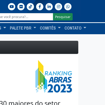
Pesquisar
S
PALETE PBR
COMITÊS
CONTATO
30 maiores do setor