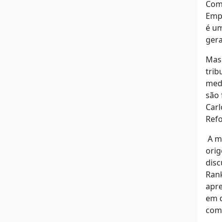
Comé
Empr
é um
ger
Mas 
trib
medi
são 
Carl
Refo
A me
orig
disc
Rank
apre
em q
comp