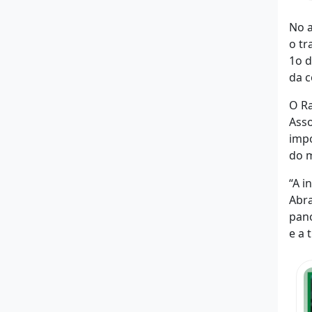
No 
o tr
1o d
da c
O Ra
Asso
impo
do m
“A i
Abra
pano
e a 