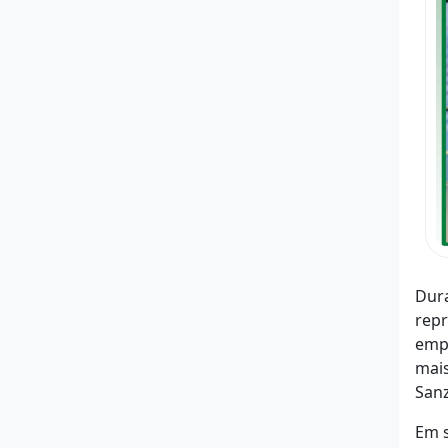
Dur
repr
empr
mais
San
Em s