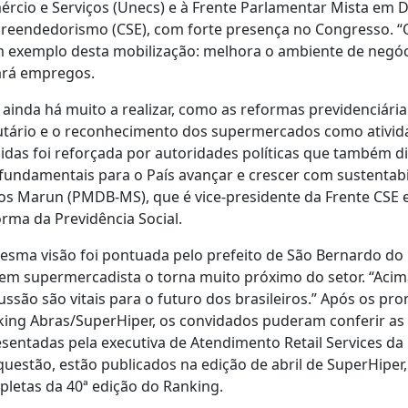
rcio e Serviços (Unecs) e à Frente Parlamentar Mista em D
eendedorismo (CSE), com forte presença no Congresso. “O
 exemplo desta mobilização: melhora o ambiente de negóci
ará empregos.
ainda há muito a realizar, como as reformas previdenciária 
utário e o reconhecimento dos supermercados como atividad
das foi reforçada por autoridades políticas que também d
fundamentais para o País avançar e crescer com sustentabi
os Marun (PMDB-MS), que é vice-presidente da Frente CSE 
rma da Previdência Social.
sma visão foi pontuada pelo prefeito de São Bernardo do
em supermercadista o torna muito próximo do setor. “Acim
ussão são vitais para o futuro dos brasileiros.” Após os p
ing Abras/SuperHiper, os convidados puderam conferir as 
sentadas pela executiva de Atendimento Retail Services da 
uestão, estão publicados na edição de abril de SuperHiper,
letas da 40ª edição do Ranking.