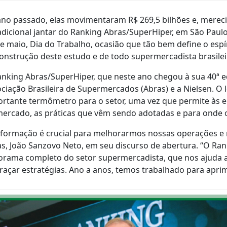
ano passado, elas movimentaram R$ 269,5 bilhões e, mer
adicional jantar do Ranking Abras/SuperHiper, em São Paulo
e maio, Dia do Trabalho, ocasião que tão bem define o esp
onstrução deste estudo e de todo supermercadista brasilei
nking Abras/SuperHiper, que neste ano chegou à sua 40ª ed
ciação Brasileira de Supermercados (Abras) e a Nielsen. O
rtante termômetro para o setor, uma vez que permite às
ercado, as práticas que vêm sendo adotadas e para onde 
nformação é crucial para melhorarmos nossas operações e r
s, João Sanzovo Neto, em seu discurso de abertura. “O Ra
rama completo do setor supermercadista, que nos ajuda 
traçar estratégias. Ano a anos, temos trabalhado para apri