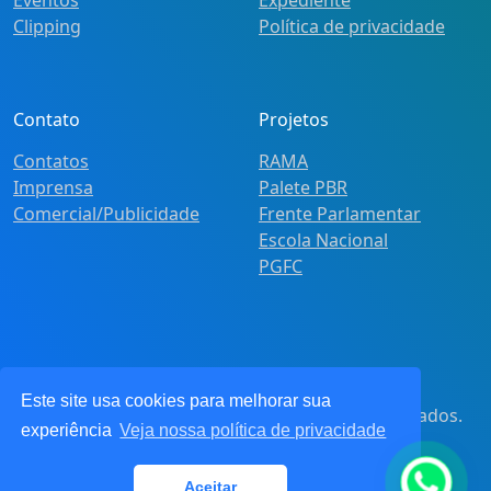
Clipping
Política de privacidade
Contato
Projetos
Contatos
RAMA
Imprensa
Palete PBR
Comercial/Publicidade
Frente Parlamentar
Escola Nacional
PGFC
Este site usa cookies para melhorar sua
© 2021
Pot&Pracy
. Todos os direitos reservados.
experiência
Veja nossa política de privacidade
CNPJ: 62.360.268.0001/91
Aceitar