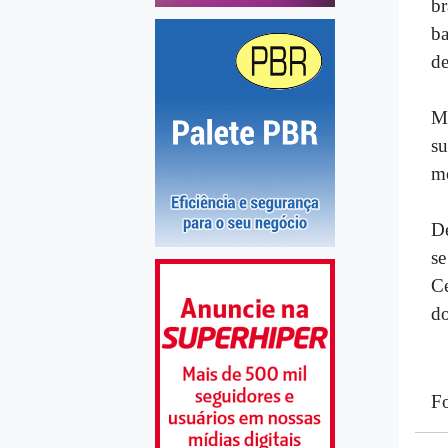
br
ba
de
Me
su
mó
De
se
Ce
do
F