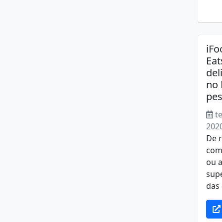
iFo
Eat
del
no 
pes
t
202
De r
com
ou 
sup
das 