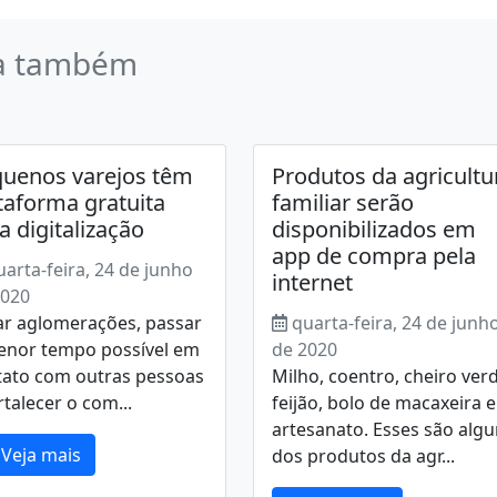
a também
uenos varejos têm
Produtos da agricultu
taforma gratuita
familiar serão
a digitalização
disponibilizados em
app de compra pela
uarta-feira, 24 de junho
internet
2020
ar aglomerações, passar
quarta-feira, 24 de junh
enor tempo possível em
de 2020
tato com outras pessoas
Milho, coentro, cheiro verd
rtalecer o com...
feijão, bolo de macaxeira e
artesanato. Esses são alg
Veja mais
dos produtos da agr...