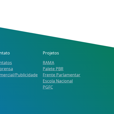
ntato
Projetos
ntatos
RAMA
prensa
Palete PBR
mercial/Publicidade
Frente Parlamentar
Escola Nacional
PGFC