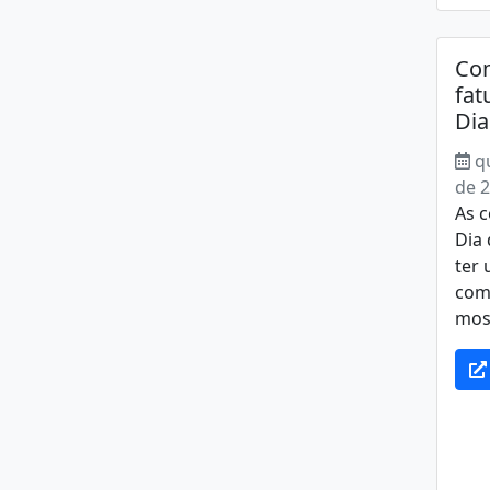
Com
fat
Di
q
de 
As 
Dia
ter
comé
most