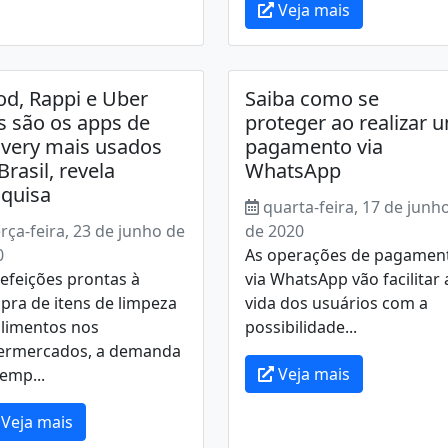
Veja mais
od, Rappi e Uber
Saiba como se
s são os apps de
proteger ao realizar 
ivery mais usados
pagamento via
Brasil, revela
WhatsApp
quisa
quarta-feira, 17 de junh
erça-feira, 23 de junho de
de 2020
0
As operações de pagamen
efeições prontas à
via WhatsApp vão facilitar 
pra de itens de limpeza
vida dos usuários com a
alimentos nos
possibilidade...
ermercados, a demanda
Veja mais
emp...
Veja mais