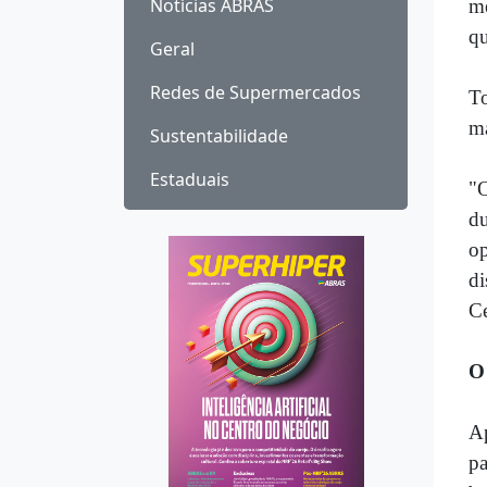
Notícias ABRAS
me
qu
Geral
Redes de Supermercados
T
ma
Sustentabilidade
Estaduais
"O
du
op
di
Ce
O
Ap
pa