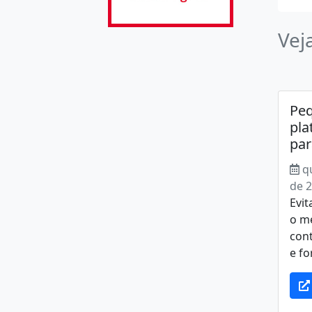
Vej
Peq
pla
par
q
de 
Evit
o m
con
e fo