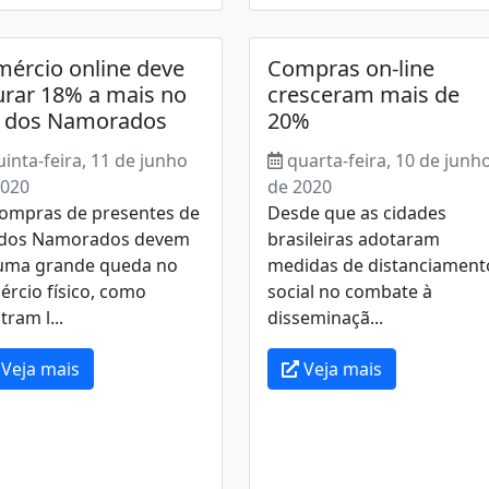
ércio online deve
Compras on-line
urar 18% a mais no
cresceram mais de
a dos Namorados
20%
uinta-feira, 11 de junho
quarta-feira, 10 de junh
2020
de 2020
compras de presentes de
Desde que as cidades
 dos Namorados devem
brasileiras adotaram
 uma grande queda no
medidas de distanciament
rcio físico, como
social no combate à
ram l...
disseminaçã...
Veja mais
Veja mais