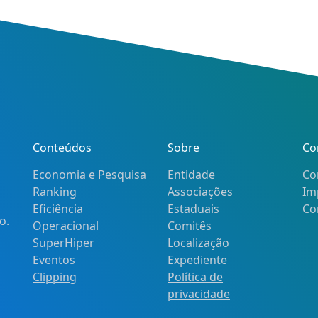
Conteúdos
Sobre
Co
Economia e Pesquisa
Entidade
Co
Ranking
Associações
Im
Eficiência
Estaduais
Co
o.
Operacional
Comitês
SuperHiper
Localização
Eventos
Expediente
Clipping
Política de
privacidade