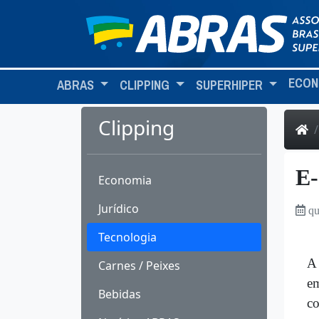
ECON
ABRAS
CLIPPING
SUPERHIPER
Clipping
E-
Economia
Jurídico
qu
Tecnologia
A 
Carnes / Peixes
em
Bebidas
co