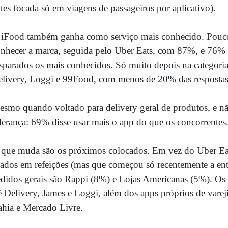
tes focada só em viagens de passageiros por aplicativo).
iFood também ganha como serviço mais conhecido. Pouco
nhecer a marca, seguida pelo Uber Eats, com 87%, e 76% d
sparados os mais conhecidos. Só muito depois na categori
livery, Loggi e 99Food, com menos de 20% das respostas
smo quando voltado para delivery geral de produtos, e nã
derança: 69% disse usar mais o app do que os concorrentes
que muda são os próximos colocados. Em vez do Uber Eats,
ados em refeições (mas que começou só recentemente a entr
didos gerais são Rappi (8%) e Lojas Americanas (5%). Os
 Delivery, James e Loggi, além dos apps próprios de vare
hia e Mercado Livre.