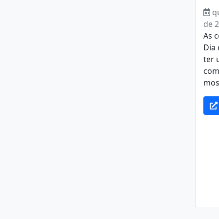
q
de 
As 
Dia
ter
comé
most