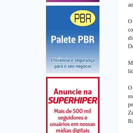
an
O 
co
di
De
Me
li
O 
us
pe
Zé
Ba