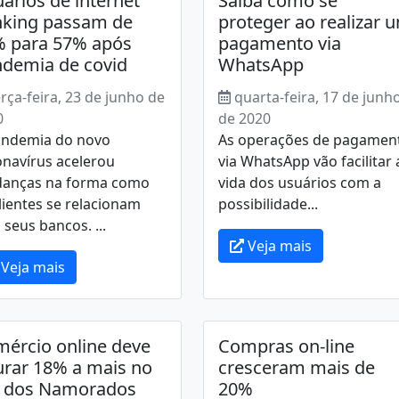
ários de internet
Saiba como se
king passam de
proteger ao realizar 
 para 57% após
pagamento via
demia de covid
WhatsApp
erça-feira, 23 de junho de
quarta-feira, 17 de junh
0
de 2020
andemia do novo
As operações de pagamen
onavírus acelerou
via WhatsApp vão facilitar 
anças na forma como
vida dos usuários com a
lientes se relacionam
possibilidade...
seus bancos. ...
Veja mais
Veja mais
ércio online deve
Compras on-line
urar 18% a mais no
cresceram mais de
a dos Namorados
20%