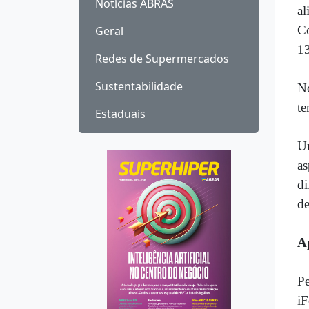
Notícias ABRAS
al
Co
Geral
1
Redes de Supermercados
Sustentabilidade
No
te
Estaduais
Um
as
di
de
Ap
Pe
iF