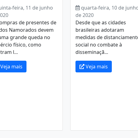
uinta-feira, 11 de junho
quarta-feira, 10 de junh
2020
de 2020
compras de presentes de
Desde que as cidades
 dos Namorados devem
brasileiras adotaram
 uma grande queda no
medidas de distanciament
rcio físico, como
social no combate à
ram l...
disseminaçã...
Veja mais
Veja mais