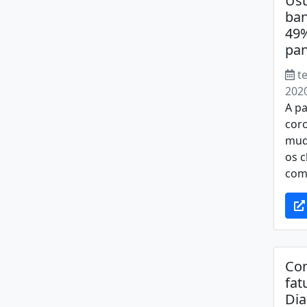
Usu
ban
49%
pan
t
202
A p
cor
mud
os c
com 
Com
fat
Di