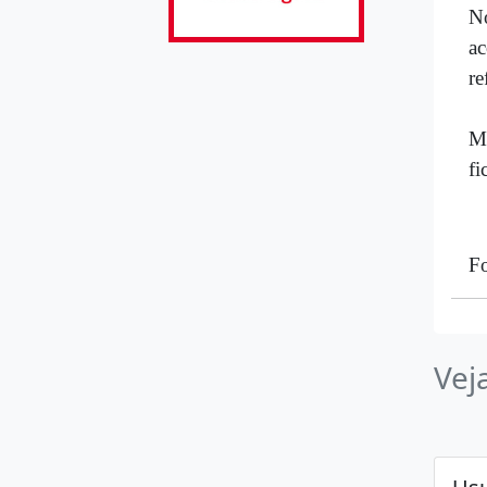
No
ac
re
Ma
fi
Fo
Vej