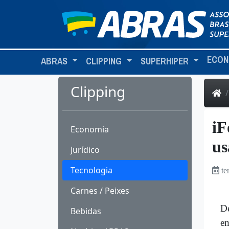
ECON
ABRAS
CLIPPING
SUPERHIPER
Clipping
iF
Economia
us
Jurídico
Tecnologia
te
Carnes / Peixes
De
Bebidas
em