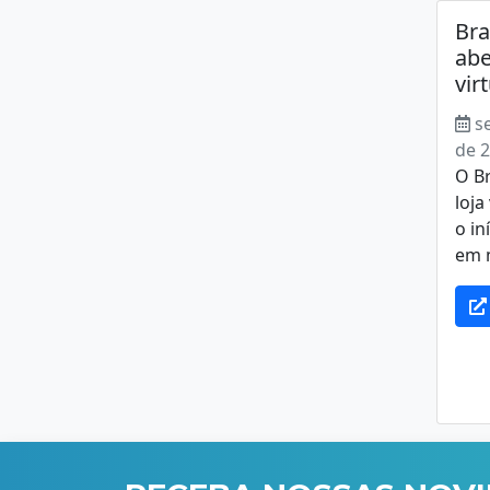
Bra
abe
vir
s
de 
O Br
loja
o in
em 