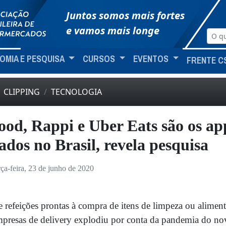
Juntos somos mais fortes
e vamos mais longe
OMIA E PESQUISA
CURSOS
EVENTOS
FRENTE C
CLIPPING
TECNOLOGIA
ood, Rappi e Uber Eats são os ap
ados no Brasil, revela pesquisa
rça-feira, 23 de junho de 2020
 refeições prontas à compra de itens de limpeza ou alime
presas de delivery explodiu por conta da pandemia do no