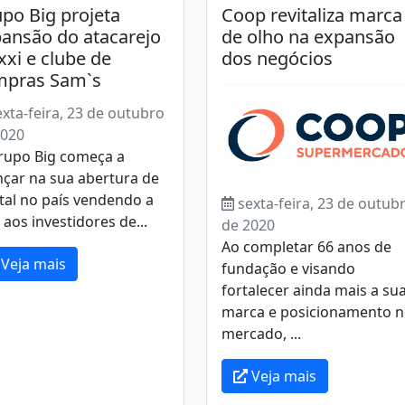
po Big projeta
Coop revitaliza marca
ansão do atacarejo
de olho na expansão
xi e clube de
dos negócios
mpras Sam`s
exta-feira, 23 de outubro
2020
rupo Big começa a
çar na sua abertura de
tal no país vendendo a
sexta-feira, 23 de outub
 aos investidores de...
de 2020
Ao completar 66 anos de
Veja mais
fundação e visando
fortalecer ainda mais a su
marca e posicionamento 
mercado, ...
Veja mais