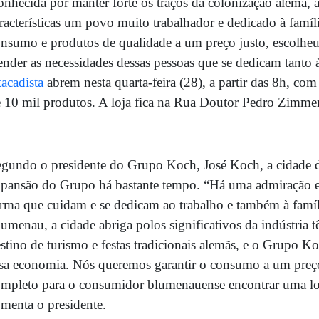
nhecida por manter forte os traços da colonização alemã, 
racterísticas um povo muito trabalhador e dedicado à famí
nsumo e produtos de qualidade a um preço justo, escolheu 
ender as necessidades dessas pessoas que se dedicam tanto 
acadista
abrem nesta quarta-feira (28), a partir das 8h, 
 10 mil produtos. A loja fica na Rua Doutor Pedro Zimme
gundo o presidente do Grupo Koch, José Koch, a cidade 
pansão do Grupo há bastante tempo. “Há uma admiração en
rma que cuidam e se dedicam ao trabalho e também à famíli
umenau, a cidade abriga polos significativos da indústria t
stino de turismo e festas tradicionais alemãs, e o Grupo Ko
sa economia. Nós queremos garantir o consumo a um preç
mpleto para o consumidor blumenauense encontrar uma loj
menta o presidente.