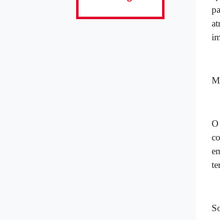
pa
at
im
Me
O 
co
em
te
S