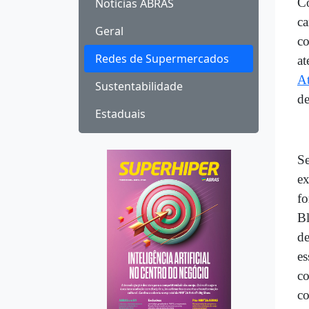
Co
Notícias ABRAS
ca
Geral
co
Redes de Supermercados
at
At
Sustentabilidade
de
Estaduais
Se
ex
fo
Bl
de
es
co
co