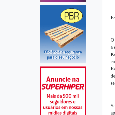
Es
O 
a 
Ko
co
Ko
de
se
Se
ap