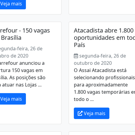
Veja mais
refour - 150 vagas
Atacadista abre 1.800
Brasília
oportunidades em to
País
egunda-feira, 26 de
ubro de 2020
segunda-feira, 26 de
arrefour anunciou a
outubro de 2020
rtura 150 vagas em
O Assai Atacadista está
ília. As posições são
selecionando profissionais
 atuar nas Lojas ...
para aproximadamente
1.800 vagas temporárias 
Veja mais
todo o ...
Veja mais