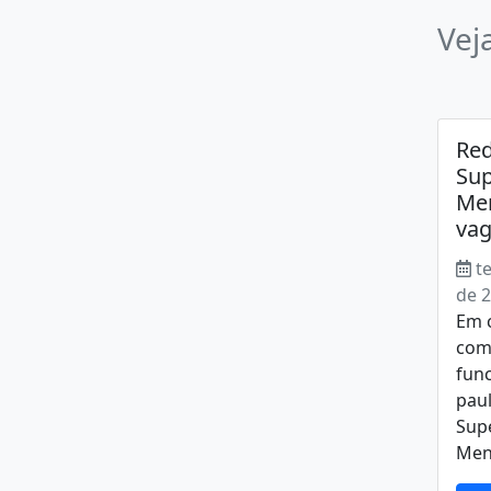
Vej
Red
Su
Men
vag
t
de 
Em 
com
fun
paul
Sup
Men