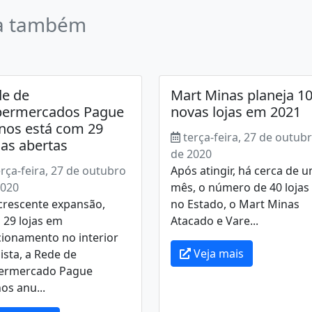
a também
e de
Mart Minas planeja 1
permercados Pague
novas lojas em 2021
os está com 29
terça-feira, 27 de outub
as abertas
de 2020
erça-feira, 27 de outubro
Após atingir, há cerca de 
2020
mês, o número de 40 lojas
crescente expansão,
no Estado, o Mart Minas
 29 lojas em
Atacado e Vare...
cionamento no interior
Veja mais
ista, a Rede de
ermercado Pague
os anu...