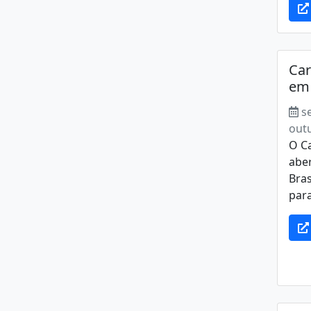
Car
em 
s
out
O C
abe
Bras
para