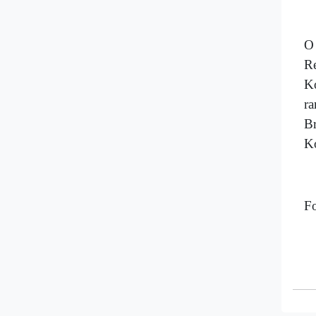
O 
Re
Ko
ra
Br
K
F