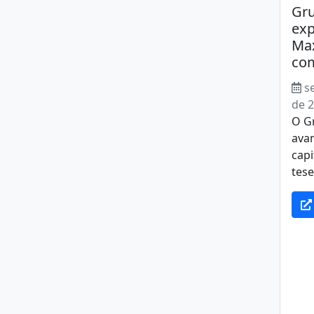
Gru
exp
Max
co
s
de 
O G
avan
capi
tese