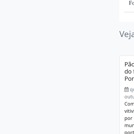
Fo
Vej
Pão
do 
Por
q
out
Com
viti
por
mund
port