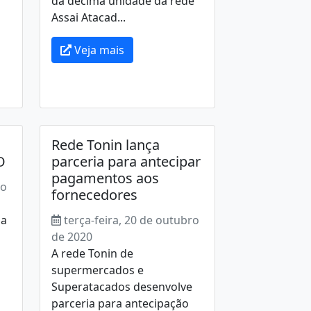
da décima unidade da rede
Assai Atacad...
Veja mais
Rede Tonin lança
O
parceria para antecipar
pagamentos aos
ro
fornecedores
na
terça-feira, 20 de outubro
de 2020
A rede Tonin de
supermercados e
Superatacados desenvolve
parceria para antecipação