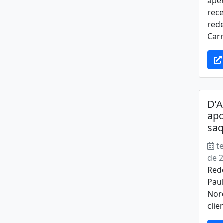
ape
rece
red
Carr
D’A
apo
saq
t
de 
Red
Paul
Nord
clie