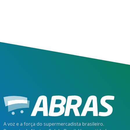
A voz e a força do supermercadista brasileiro.