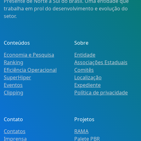
Presente de Norte a Sul do Brasil. Uma entidade que
trabalha em prol do desenvolvimento e evolução do
setor.
Conteúdos
Sobre
Economia e Pesquisa
Entidade
Ranking
Associações Estaduais
Eficiência Operacional
Comitês
SuperHiper
Localização
Eventos
Expediente
Clipping
Política de privacidade
Contato
Projetos
Contatos
RAMA
Imprensa
Palete PBR