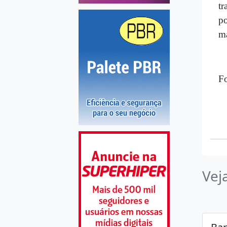
tr
po
má
F
Vej