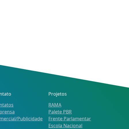
ntato
Projetos
ntatos
RAMA
prensa
Palete PBR
mercial/Publicidade
Frente Parlamentar
Escola Nacional