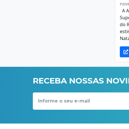
nov
A A
Sup
do R
est
Nata
RECEBA NOSSAS NOV