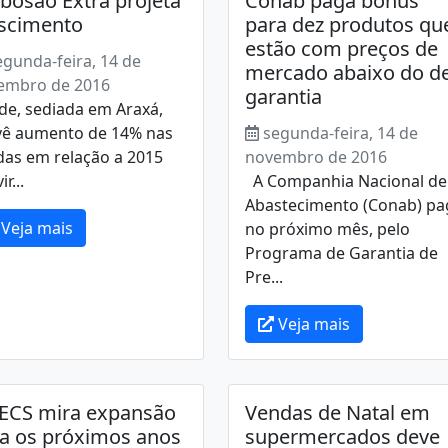
bosão Extra projeta
Conab paga bônus
scimento
para dez produtos qu
estão com preços de
egunda-feira, 14 de
mercado abaixo do d
embro de 2016
garantia
de, sediada em Araxá,
vê aumento de 14% nas
segunda-feira, 14 de
das em relação a 2015
novembro de 2016
r...
A Companhia Nacional de
Abastecimento (Conab) pa
Veja mais
no próximo mês, pelo
Programa de Garantia de
Pre...
Veja mais
ECS mira expansão
Vendas de Natal em
a os próximos anos
supermercados deve