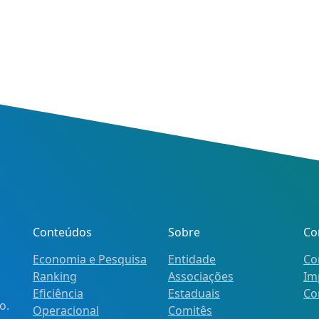
Conteúdos
Sobre
Co
Economia e Pesquisa
Entidade
Co
Ranking
Associações
Im
Eficiência
Estaduais
Co
o.
Operacional
Comitês