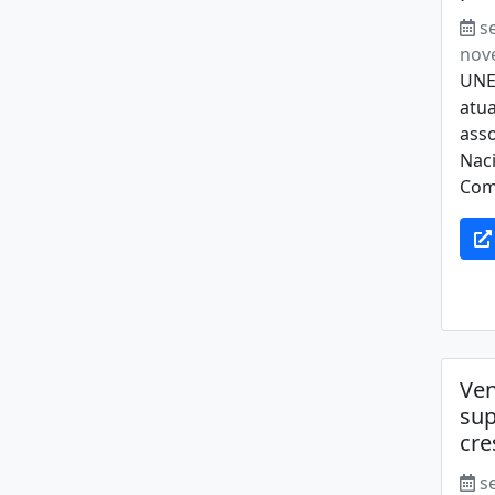
s
nov
UNE
atua
asso
Naci
Comé
Ven
su
cre
s