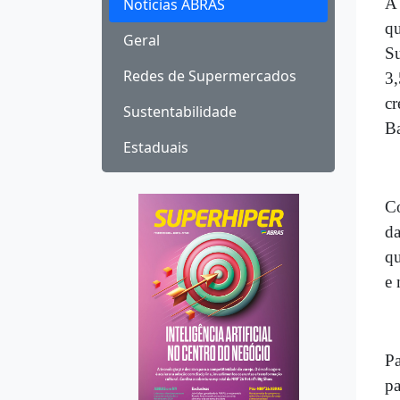
A 
Notícias ABRAS
q
Geral
S
Redes de Supermercados
3
cr
Sustentabilidade
Ba
Estaduais
C
da
qu
e 
Pa
p