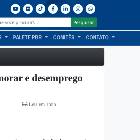
Pesquisar
S
PALETE PBR
COMITÊS
CONTATO
morar e desemprego
Leia em 1min