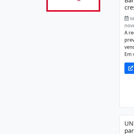
Bar
cre
s
nov
A re
pre
ven
Em vi
UN
par