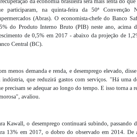
recuperação da economia brasileira será mais lenta do que 
ue participaram, na quinta-feira da 50ª Convenção N
upermercados (Abras). O economista-chefe do Banco Saf
,5% do Produto Interno Bruto (PIB) neste ano, acima 
escimento de 0,5% em 2017 - abaixo da projeção de 1,2% 
nco Central (BC).
om menos demanda e renda, e desemprego elevado, diss
 indústria, que reduzirá gastos com serviços. "Há uma d
e precisam se adequar ao longo do tempo. E isso torna a r
morosa", avaliou.
ra Kawall, o desemprego continuará subindo, passando de
ara 13% em 2017, o dobro do observado em 2014. De ac