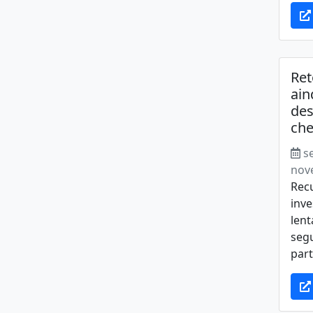
Re
ain
de
che
s
nov
Rec
inve
lent
seg
part