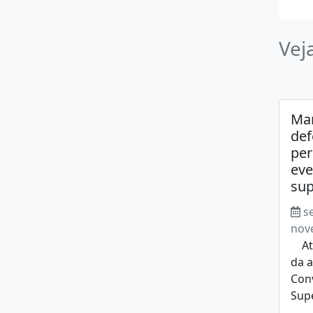
Vej
Mar
def
pe
eve
sup
s
nov
Atib
da a
Con
Sup