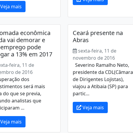
Veja mais
tomada econômica
Ceará presente na
da vai demorar e
Abras
semprego pode
sexta-feira, 11 de
gar a 13% em 2017
novembro de 2016
exta-feira, 11 de
Severino Ramalho Neto,
embro de 2016
presidente da CDL(Câmara
uperação dos
de Dirigentes Lojistas),
stimentos será mais
viajou a Atibaia (SP) para
a do que se previa,
partic...
undo analistas que
Veja mais
iciparam ...
Veja mais