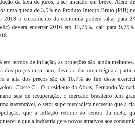
dução da taxa de juros, a ser iniciado em breve. Além d
ós uma queda de 3,5% no Produto Interno Bruto (PIB) ne
 2018 o crescimento da economia poderá saltar para 2%
Selic) deverá encerrar 2016 em 13,75%, cair para 9,7
018.
á em termos de inflação, as projeções são ainda melhores.
ta dos preços neste ano, deverão dar uma trégua a partir
ara a alta dos preços são de 10,7% ao fim deste exer
velou. Classe C - O presidente da Abras, Fernando Yama
nário seja de recuperação, o mercado brasileiro tem gran
rma sustentável, o setor supermercadista necessita que a 
opulação, que a inflação retorne ao centro da meta, q
ontecer e que a indústria gere novos atrativos aos consumi