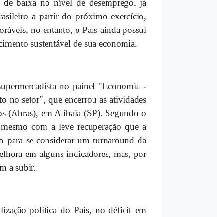
a de baixa no nível de desemprego, já
sileiro a partir do próximo exercício,
áveis, no entanto, o País ainda possui
escimento sustentável de sua economia.
r supermercadista no painel "Economia -
to no setor", que encerrou as atividades
os (Abras), em Atibaia (SP). Segundo o
, mesmo com a leve recuperação que a
do para se considerar um turnaround da
elhora em alguns indicadores, mas, por
m a subir.
lização política do País, no déficit em