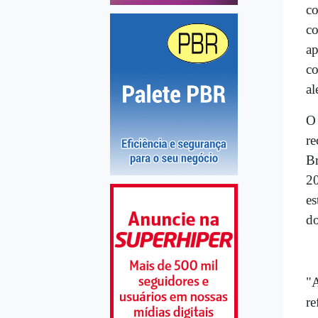
c
c
ap
co
al
O
re
Br
20
es
do
"A
re