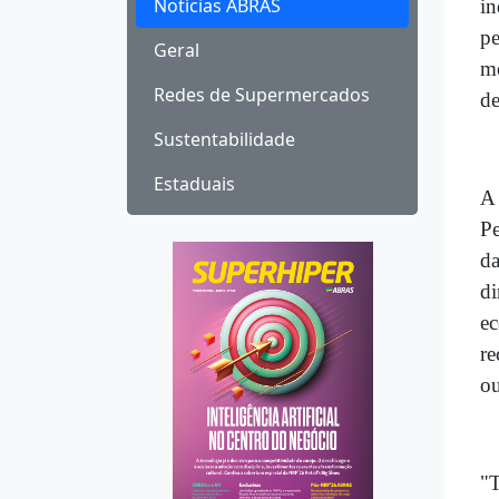
Notícias ABRAS
in
pe
Geral
me
Redes de Supermercados
de
Sustentabilidade
Estaduais
A 
Pe
da
d
ec
re
ou
"T