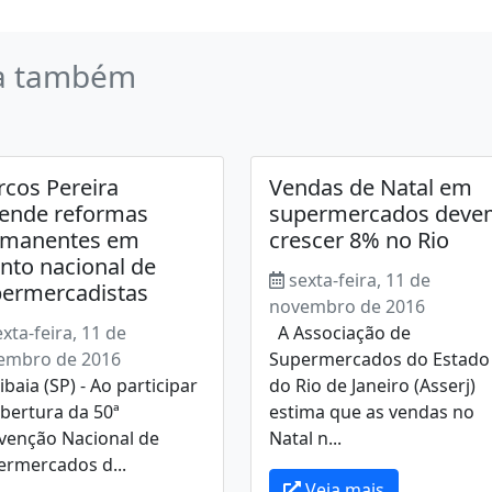
a também
cos Pereira
Vendas de Natal em
ende reformas
supermercados deve
rmanentes em
crescer 8% no Rio
nto nacional de
sexta-feira, 11 de
ermercadistas
novembro de 2016
exta-feira, 11 de
A Associação de
embro de 2016
Supermercados do Estado
aia (SP) - Ao participar
do Rio de Janeiro (Asserj)
bertura da 50ª
estima que as vendas no
venção Nacional de
Natal n...
ermercados d...
Veja mais