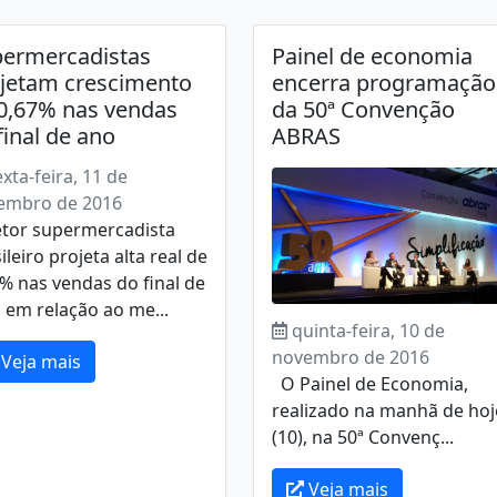
ermercadistas
Painel de economia
jetam crescimento
encerra programação
0,67% nas vendas
da 50ª Convenção
final de ano
ABRAS
exta-feira, 11 de
embro de 2016
etor supermercadista
ileiro projeta alta real de
% nas vendas do final de
 em relação ao me...
quinta-feira, 10 de
novembro de 2016
Veja mais
O Painel de Economia,
realizado na manhã de hoj
(10), na 50ª Convenç...
Veja mais