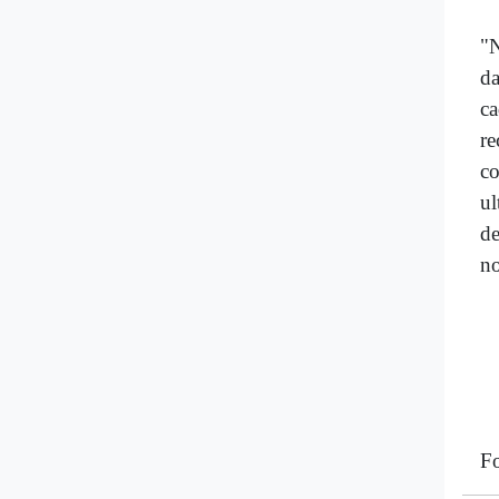
"N
da
c
re
c
ul
de
no
Fo