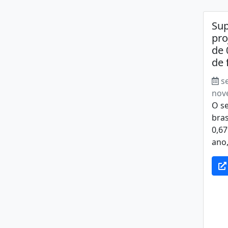
Sup
pro
de 
de 
s
nov
O s
bras
0,67
ano,