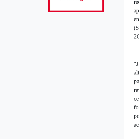
re
ap
em
(
2
"J
al
p
re
ce
fo
p
ac