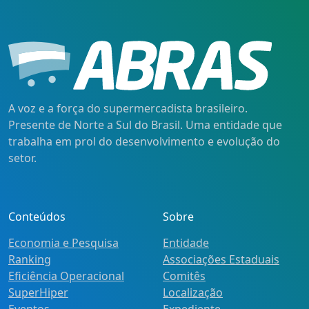
A voz e a força do supermercadista brasileiro.
Presente de Norte a Sul do Brasil. Uma entidade que
trabalha em prol do desenvolvimento e evolução do
setor.
Conteúdos
Sobre
Economia e Pesquisa
Entidade
Ranking
Associações Estaduais
Eficiência Operacional
Comitês
SuperHiper
Localização
Eventos
Expediente