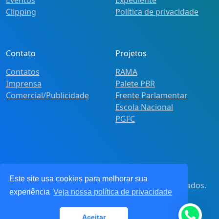
Clipping
Política de privacidade
Contato
Projetos
Contatos
RAMA
Imprensa
Palete PBR
Comercial/Publicidade
Frente Parlamentar
Escola Nacional
PGFC
Este site usa cookies para melhorar sua
© 2021
Pot&Pracy
. Todos os direitos reservados.
experiência
Veja nossa política de privacidade
CNPJ: 62.360.268.0001/91
Aceitar